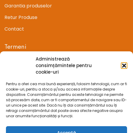
Garantia produselor
Retur Produse
Contact
Termeni
Administrează
Termeni si conditii
consimțămintele pentru
cookie-uri
Confidentialitate
Pentru a oferi cea mai bună experiență, folosim tehnologii, cum ar fi
Politica cookie-uri (UE)
cookie-uri, pentru a stoca și/sau accesa informațiile despre
dispozitive. Consimțământul pentru aceste tehnologii ne permite
Prelucrarea datelor cu caracter personal
să procesăm date, cum ar fi comportamentul de navigare sau ID-
uri unice pe acest site. Dacă nu îți dai consimțământul sau îți
retragi consimțământul dat poate avea afecte negative asupra
Legal
unor anumite funcționalități și funcții.
ANPC
Acceptă