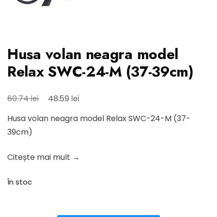
Husa volan neagra model
Relax SWC-24-M (37-39cm)
Prețul
Prețul
lei
lei
60.74
48.59
inițial
curent
Husa volan neagra model Relax SWC-24-M (37-
a
este:
39cm)
fost:
48.59 lei.
60.74 lei.
Citește mai mult →
În stoc