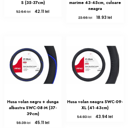
S (35-37cm)
marime 43-45cm, culoare
neagra
Prețul
Prețul
lei
42.11
lei
52.64
inițial
curent
Prețul
Prețul
lei
18.93
lei
23.66
a
este:
inițial
curent
fost:
42.11 lei.
a
este:
52.64 lei.
fost:
18.93 lei
23.66 lei.
Husa volan negru + dunga
Husa volan neagra SWC-09-
albastra SWC-08-M (37-
XL (41-43cm)
39cm)
Prețul
Prețul
lei
43.94
lei
54.93
inițial
curent
Prețul
Prețul
lei
45.11
lei
56.39
a
este:
inițial
curent