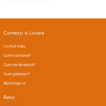
fost:
43.94 le
a
este:
54.93 lei.
fost:
45.11 lei.
56.39 lei.
Comenzi si Livrare
Contul meu
Cum comand?
Cum se livreaza?
Cum platesc?
Bizzmags.ro
Retur