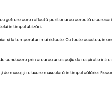
cu gofrare care reflectă poziționarea corectă a caroseriei
i în timpul utilizării.
iar și la temperaturi mai ridicate. Cu toate acestea, în a
de conducere prin crearea unui spațiu de respirație între s
ți de masaj și relaxare musculară în timpul călăriei. Fiec