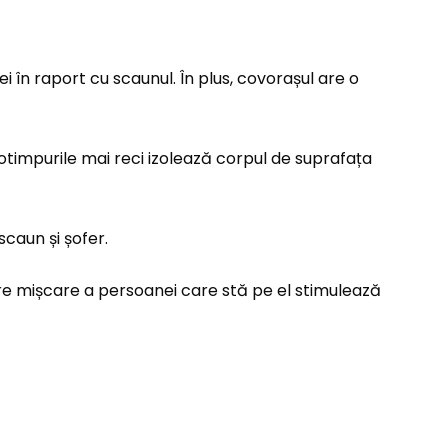
 în raport cu scaunul. În plus, covorașul are o
notimpurile mai reci izolează corpul de suprafața
caun și șofer.
are mișcare a persoanei care stă pe el stimulează