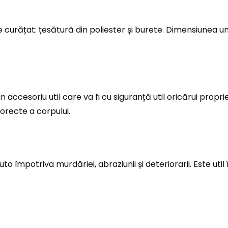
e curățat: țesătură din poliester și burete. Dimensiunea u
n accesoriu util care va fi cu siguranță util oricărui propr
orecte a corpului.
to împotriva murdăriei, abraziunii și deteriorarii. Este uti