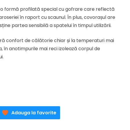
t
o formă profilată special cu gofrare care reflectă
oseriei în raport cu scaunul. În plus, covorașul are
ei.
ne partea sensibilă a spatelui în timpul utilizării.
ră confort de călătorie chiar și la temperaturi mai
a, în anotimpurile mai reci izolează corpul de
i.
Adauga la favorite