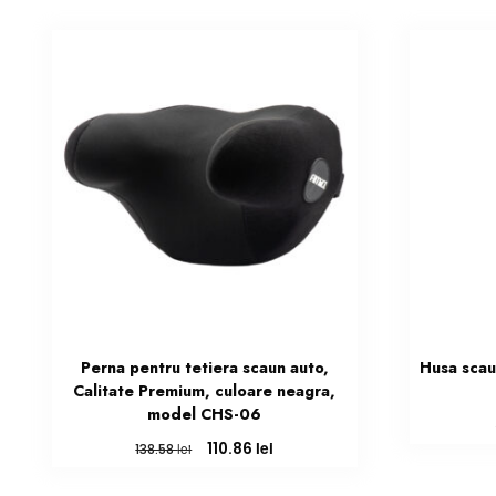
Perna pentru tetiera scaun auto,
Husa scau
Calitate Premium, culoare neagra,
model CHS-06
Prețul
Prețul
lei
110.86
lei
138.58
inițial
curent
a
este: