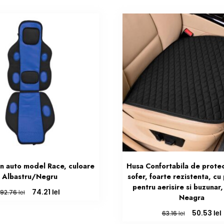
n auto model Race, culoare
Husa Confortabila de prote
Albastru/Negru
sofer, foarte rezistenta, cu 
pentru aerisire si buzunar,
Prețul
Prețul
lei
74.21
lei
92.76
Neagra
inițial
curent
a
este:
Prețul
lei
50.53
lei
63.16
fost:
74.21 lei.
inițial