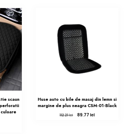
ctie scaun
Huse auto cu bile de masaj din lemn si
perforatii
margine de plus neagra CSM-01-Black
 culoare
Prețul
Prețul
lei
89.77
lei
112.21
inițial
curent
a
este:
Prețul
fost:
89.77 lei.
curent