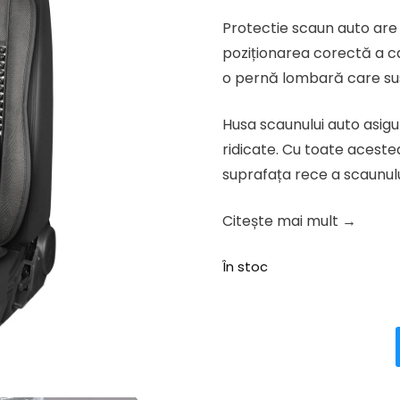
inițial
curen
Protectie scaun auto are 
a
este:
poziționarea corectă a car
fost:
113.03 l
o pernă lombară care susți
141.29 lei.
Husa scaunului auto asigu
ridicate. Cu toate aceste
suprafața rece a scaunulu
Citește mai mult →
În stoc