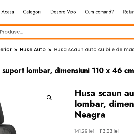
Acasa
Categorii
Despre Vixo
Cum comand?
Retur
erior
Huse Auto
Husa scaun auto cu bile de masa
i suport lombar, dimensiuni 110 x 46 c
Husa scaun aut
lombar, dimen
Neagra
Prețul
Prețul
lei
lei
141.29
113.03