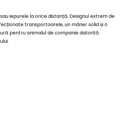
au iepurele la orice distanță. Designul extrem de
fecționate transportoarele, un mâner solid și o
sigură pentru animalul de companie datorită
lui.