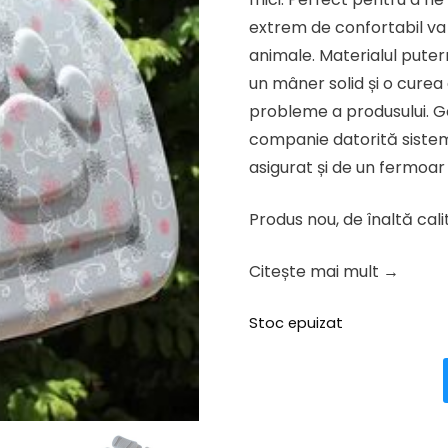
fost:
105.52 
extrem de confortabil va 
131.90 lei.
animale. Materialul puter
un mâner solid și o curea 
probleme a produsului. Ge
companie datorită sistemul
asigurat și de un fermoar
Produs nou, de înaltă cali
Citește mai mult →
Stoc epuizat