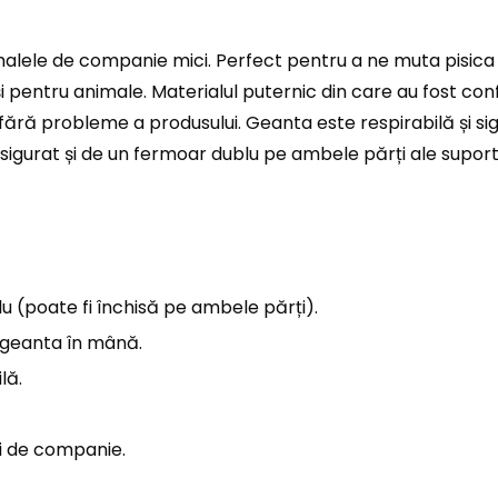
alele de companie mici. Perfect pentru a ne muta pisica s
și pentru animale. Materialul puternic din care au fost con
i fără probleme a produsului. Geanta este respirabilă și 
 asigurat și de un fermoar dublu pe ambele părți ale suportu
 (poate fi închisă pe ambele părți).
 geanta în mână.
lă.
ui de companie.