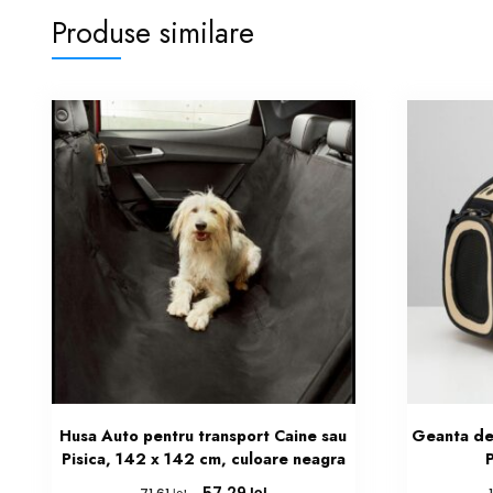
Produse similare
Husa Auto pentru transport Caine sau
Geanta de
Pisica, 142 x 142 cm, culoare neagra
Prețul
Prețul
lei
lei