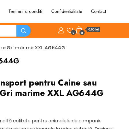
Termeni si conditii
Confidentialitate
Contact
0.00 lei
0
0
oare Gri marime XXL AG644G
AG644G
nsport pentru Caine sau
re Gri marime XXL AG644G
t
naltă calitate pentru animalele de companie
muta pisica sau iepurele la orice distanță. Designul