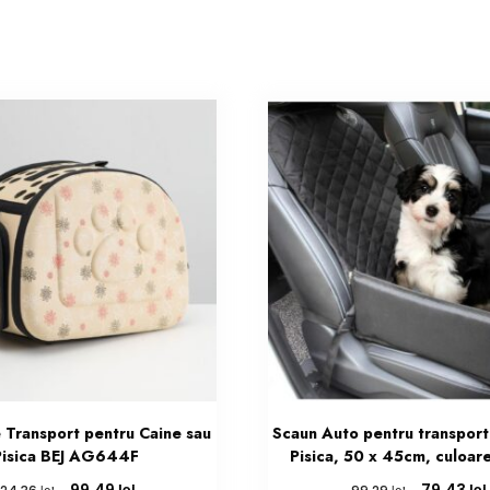
 Transport pentru Caine sau
Scaun Auto pentru transport
Pisica BEJ AG644F
Pisica, 50 x 45cm, culoar
Prețul
Prețul
Prețul
lei
lei
lei
lei