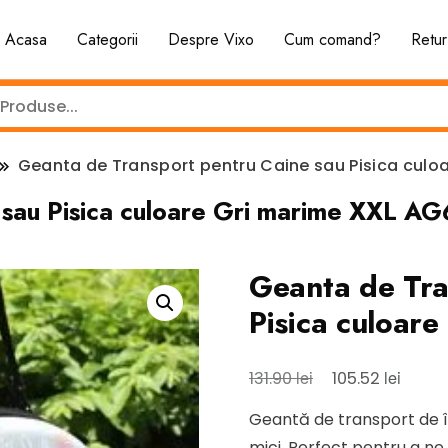
Acasa
Categorii
Despre Vixo
Cum comand?
Retur
Geanta de Transport pentru Caine sau Pisica cul
e sau Pisica culoare Gri marime XXL 
Geanta de Tra
Pisica culoa
Prețul
Prețul
lei
lei
131.90
105.52
inițial
curen
Geantă de transport de î
a
este:
mici. Perfect pentru a ne 