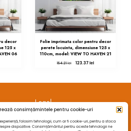
ru decor
Folie imprimata color pentru decor
ne 125 x
perete locuinta, dimensiune 125 x
HAVEN 06
110cm, model: VIEW TO HAVEN 21
Prețul
Prețul
Prețul
lei
123.37
lei
154.21
curent
inițial
curent
este:
a
este:
123.37 lei.
fost:
123.37 lei.
154.21 lei.
Legal
rează consimțămintele pentru cookie-uri
ANPC
xperiență, folosim tehnologii, cum ar fi cookie-uri, pentru a stoca
despre dispozitive. Consimțământul pentru aceste tehnologii ne
ECC