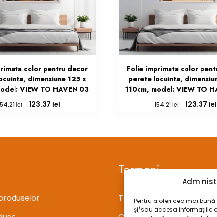
primata color pentru decor
Folie imprimata color pent
ocuinta, dimensiune 125 x
perete locuinta, dimensiu
model: VIEW TO HAVEN 03
110cm, model: VIEW TO 
Prețul
Prețul
Prețul
lei
lei
123.37
123.37
lei
lei
154.21
154.21
inițial
curent
inițial
a
este:
a
fost:
123.37 lei.
fost:
154.21 lei.
154.21 lei.
Termeni
Administ
produselor
Termeni si conditii
Pentru a oferi cea mai bună e
și/sau accesa informațiile 
duse
Confidentialitate