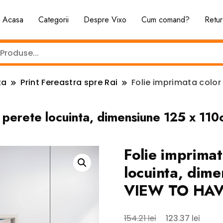
Acasa
Categorii
Despre Vixo
Cum comand?
Retur
ta
Print Fereastra spre Rai
Folie imprimata color
or perete locuinta, dimensiune 125 x
Folie imprima
locuinta, dim
VIEW TO HA
Prețul
Prețul
lei
lei
154.21
123.37