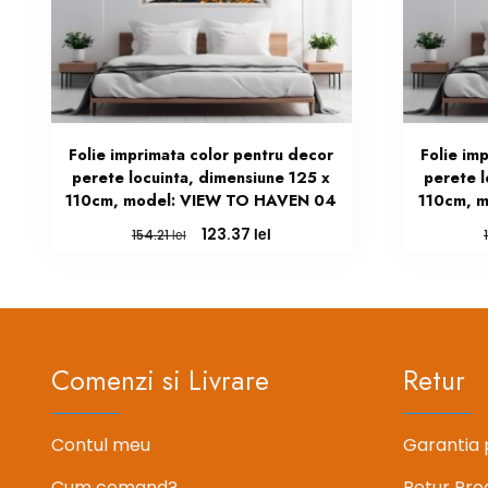
Folie imprimata color pentru decor
Folie im
perete locuinta, dimensiune 125 x
perete l
110cm, model: VIEW TO HAVEN 04
110cm, 
Prețul
Prețul
lei
123.37
lei
154.21
inițial
curent
a
este:
fost:
123.37 lei.
154.21 lei.
Comenzi si Livrare
Retur
Contul meu
Garantia 
Cum comand?
Retur Pro