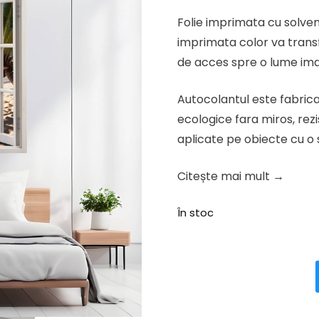
inițial
curen
Folie imprimata cu solven
a
este:
imprimata color va trans
fost:
123.37 
de acces spre o lume ima
154.21 lei.
Autocolantul este fabricat
ecologice fara miros, rezi
aplicate pe obiecte cu o s
Citește mai mult →
În stoc