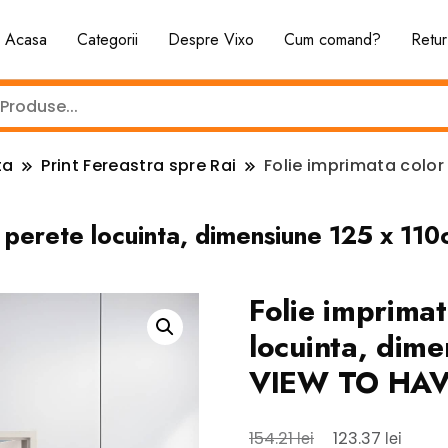
Acasa
Categorii
Despre Vixo
Cum comand?
Retur
ta
Print Fereastra spre Rai
Folie imprimata color
or perete locuinta, dimensiune 125 x
Folie imprima
locuinta, dim
VIEW TO HAV
Prețul
Prețul
lei
lei
154.21
123.37