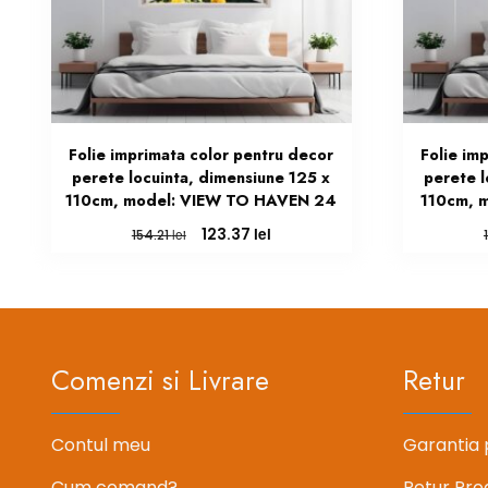
Folie imprimata color pentru decor
Folie im
perete locuinta, dimensiune 125 x
perete l
110cm, model: VIEW TO HAVEN 24
110cm, 
Prețul
Prețul
lei
123.37
lei
154.21
inițial
curent
a
este:
fost:
123.37 lei.
154.21 lei.
Comenzi si Livrare
Retur
Contul meu
Garantia 
Cum comand?
Retur Pro