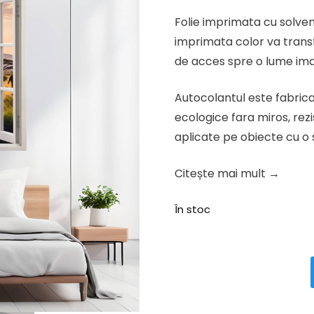
inițial
curen
Folie imprimata cu solven
a
este:
imprimata color va trans
fost:
123.37 
de acces spre o lume ima
154.21 lei.
Autocolantul este fabricat
ecologice fara miros, rezi
aplicate pe obiecte cu o s
Citește mai mult →
În stoc