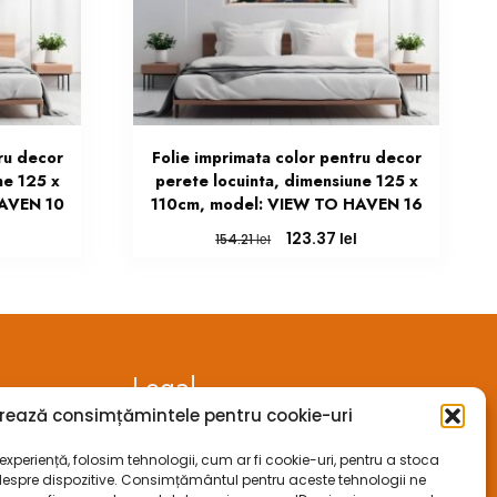
ru decor
Folie imprimata color pentru decor
ne 125 x
perete locuinta, dimensiune 125 x
HAVEN 10
110cm, model: VIEW TO HAVEN 16
Prețul
Prețul
Prețul
lei
123.37
lei
154.21
curent
inițial
curent
este:
a
este:
123.37 lei.
fost:
123.37 lei.
154.21 lei.
Legal
rează consimțămintele pentru cookie-uri
ANPC
xperiență, folosim tehnologii, cum ar fi cookie-uri, pentru a stoca
despre dispozitive. Consimțământul pentru aceste tehnologii ne
ECC