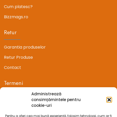
Cum platesc?
Bizzmags.ro
Retur
Garantia produselor
Retur Produse
Contact
Termeni
Administrează
Termeni si conditii
consimțămintele pentru
cookie-uri
Confidentialitate
Pentru a oferi cea mai bună experiență, folosim tehnologii, cum ar fi