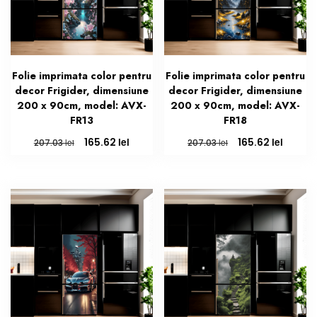
Folie imprimata color pentru
Folie imprimata color pentru
decor Frigider, dimensiune
decor Frigider, dimensiune
200 x 90cm, model: AVX-
200 x 90cm, model: AVX-
FR13
FR18
Prețul
Prețul
Prețul
Prețul
lei
lei
165.62
165.62
lei
lei
207.03
207.03
inițial
curent
inițial
curent
a
este:
a
este:
fost:
165.62 lei.
fost:
165.62 l
207.03 lei.
207.03 lei.