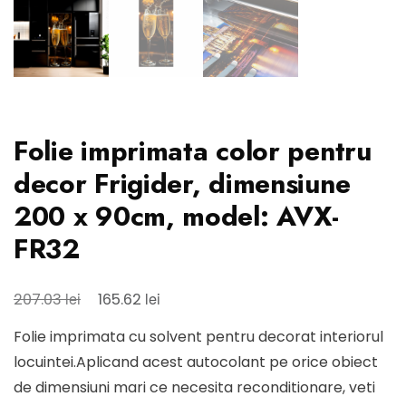
Folie imprimata color pentru
decor Frigider, dimensiune
200 x 90cm, model: AVX-
FR32
Prețul
Prețul
lei
lei
207.03
165.62
inițial
curent
Folie imprimata cu solvent pentru decorat interiorul
a
este:
locuintei.Aplicand acest autocolant pe orice obiect
fost:
165.62 lei.
de dimensiuni mari ce necesita reconditionare, veti
207.03 lei.