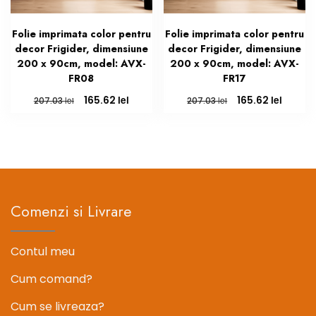
Folie imprimata color pentru
Folie imprimata color pentru
decor Frigider, dimensiune
decor Frigider, dimensiune
200 x 90cm, model: AVX-
200 x 90cm, model: AVX-
FR08
FR17
Prețul
Prețul
Prețul
Prețul
lei
lei
165.62
165.62
lei
lei
207.03
207.03
inițial
curent
inițial
curent
a
este:
a
este:
fost:
165.62 lei.
fost:
165.62 l
207.03 lei.
207.03 lei.
Comenzi si Livrare
Contul meu
Cum comand?
Cum se livreaza?