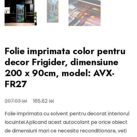
Folie imprimata color pentru
decor Frigider, dimensiune
200 x 90cm, model: AVX-
FR27
Prețul
Prețul
lei
lei
207.03
165.62
inițial
curent
Folie imprimata cu solvent pentru decorat interiorul
a
este:
locuintei.Aplicand acest autocolant pe orice obiect
fost:
165.62 lei.
de dimensiuni mari ce necesita reconditionare, veti
207.03 lei.