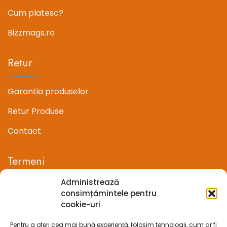
Cum platesc?
Bizzmags.ro
Retur
Garantia produselor
Retur Produse
Contact
Termeni
Administrează
Termeni si conditii
consimțămintele pentru
cookie-uri
Confidentialitate
Pentru a oferi cea mai bună experiență, folosim tehnologii, cum ar fi