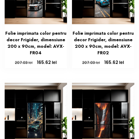
Folie imprimata color pentru
Folie imprimata color pentru
decor Frigider, dimensiune
decor Frigider, dimensiune
200 x 90cm, model: AVX-
200 x 90cm, model: AVX-
FR04
FR02
Prețul
Prețul
Prețul
Prețul
lei
lei
165.62
165.62
lei
lei
207.03
207.03
inițial
curent
inițial
curent
a
este:
a
este:
fost:
165.62 lei.
fost:
165.62 l
207.03 lei.
207.03 lei.