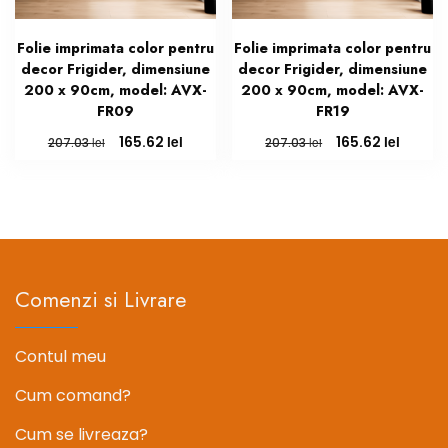
Folie imprimata color pentru
Folie imprimata color pentru
decor Frigider, dimensiune
decor Frigider, dimensiune
200 x 90cm, model: AVX-
200 x 90cm, model: AVX-
FR09
FR19
Prețul
Prețul
Prețul
Prețul
lei
lei
165.62
165.62
lei
lei
207.03
207.03
inițial
curent
inițial
curent
a
este:
a
este:
fost:
165.62 lei.
fost:
165.62 l
207.03 lei.
207.03 lei.
Comenzi si Livrare
Contul meu
Cum comand?
Cum se livreaza?