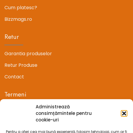
Cum platesc?
Bizzmags.ro
Retur
Garantia produselor
Retur Produse
Contact
Termeni
Administrează
Termeni si conditii
consimțămintele pentru
cookie-uri
Confidentialitate
Pentru a oferi cea mai bună experiență, folosim tehnologii, cum ar fi