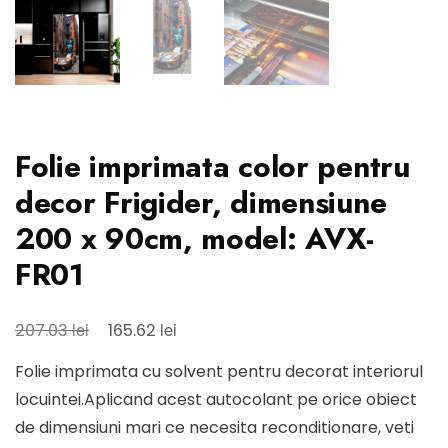
Folie imprimata color pentru
decor Frigider, dimensiune
200 x 90cm, model: AVX-
FR01
Prețul
Prețul
lei
lei
207.03
165.62
inițial
curent
Folie imprimata cu solvent pentru decorat interiorul
a
este:
locuintei.Aplicand acest autocolant pe orice obiect
fost:
165.62 lei.
de dimensiuni mari ce necesita reconditionare, veti
207.03 lei.