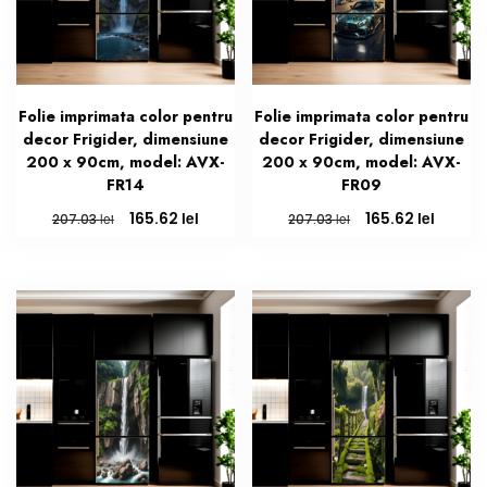
Folie imprimata color pentru
Folie imprimata color pentru
decor Frigider, dimensiune
decor Frigider, dimensiune
200 x 90cm, model: AVX-
200 x 90cm, model: AVX-
FR14
FR09
Prețul
Prețul
Prețul
Prețul
lei
lei
165.62
165.62
lei
lei
207.03
207.03
inițial
curent
inițial
curent
a
este:
a
este:
fost:
165.62 lei.
fost:
165.62 l
207.03 lei.
207.03 lei.