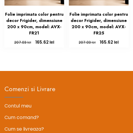
Folie imprimata color pentru
Folie imprimata color pentru
decor Frigider, dimensiune
decor Frigider, dimensiune
200 x 90cm, model: AVX-
200 x 90cm, model: AVX-
FR21
FR25
Prețul
Prețul
Prețul
Prețul
lei
lei
165.62
165.62
lei
lei
207.03
207.03
inițial
curent
inițial
curent
a
este:
a
este:
fost:
165.62 lei.
fost:
165.62 l
207.03 lei.
207.03 lei.
Comenzi si Livrare
Contul meu
Cum comand?
Cum se livreaza?