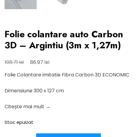
Folie colantare auto Carbon
3D – Argintiu (3m x 1,27m)
Prețul
Prețul
lei
lei
108.71
86.97
inițial
curent
Folie Colantare imitatie Fibra Carbon 3D ECONOMIC
a
este:
fost:
86.97 lei.
Dimensiune 300 x 127 cm
108.71 lei.
Citește mai mult →
Stoc epuizat