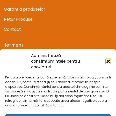
Garantia produselor
Retur Produse
Contact
Termeni
Administrează
Termeni si conditii
consimțămintele pentru
cookie-uri
Confidentialitate
Pentru a oferi cea mai bună experiență, folosim tehnologii, cum ar fi
Politica cookie-uri (UE)
cookie-uri, pentru a stoca și/sau accesa informațiile despre
dispozitive. Consimțământul pentru aceste tehnologii ne permite
Prelucrarea datelor cu caracter personal
să procesăm date, cum ar fi comportamentul de navigare sau ID-
uri unice pe acest site. Dacă nu îți dai consimțământul sau îți
retragi consimțământul dat poate avea afecte negative asupra
Legal
unor anumite funcționalități și funcții.