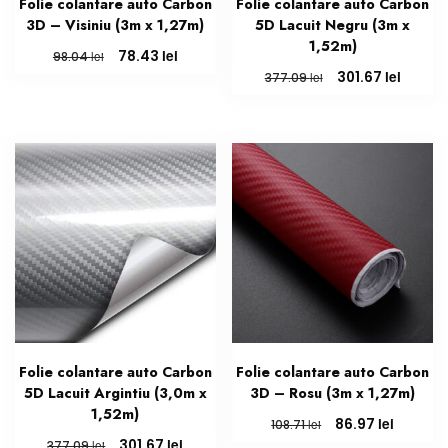
Folie colantare auto Carbon
Folie colantare auto Carbon
3D – Visiniu (3m x 1,27m)
5D Lacuit Negru (3m x
1,52m)
Prețul
Prețul
lei
78.43
lei
98.04
inițial
curent
Prețul
Prețul
lei
301.67
lei
377.09
a
este:
inițial
curent
fost:
78.43 lei.
a
este:
98.04 lei.
fost:
301.67 
377.09 lei.
Folie colantare auto Carbon
Folie colantare auto Carbon
5D Lacuit Argintiu (3,0m x
3D – Rosu (3m x 1,27m)
1,52m)
Prețul
Prețul
lei
86.97
lei
108.71
inițial
curent
Prețul
Prețul
lei
301.67
lei
377.09