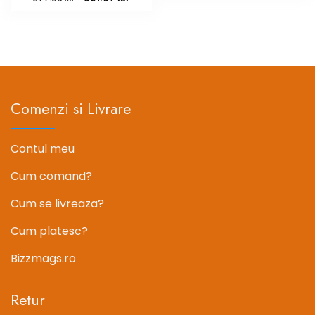
a
este:
inițial
curent
fost:
86.97 le
a
este:
108.71 lei.
fost:
301.67 lei.
377.09 lei.
Comenzi si Livrare
Contul meu
Cum comand?
Cum se livreaza?
Cum platesc?
Bizzmags.ro
Retur