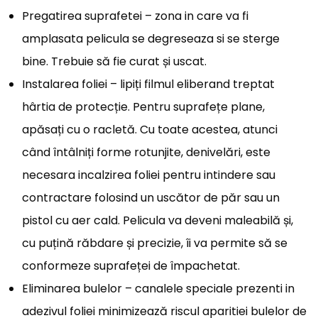
Pregatirea suprafetei – zona in care va fi
amplasata pelicula se degreseaza si se sterge
bine. Trebuie să fie curat și uscat.
Instalarea foliei – lipiți filmul eliberand treptat
hârtia de protecție. Pentru suprafețe plane,
apăsați cu o racletă. Cu toate acestea, atunci
când întâlniți forme rotunjite, denivelări, este
necesara incalzirea foliei pentru intindere sau
contractare folosind un uscător de păr sau un
pistol cu aer cald. Pelicula va deveni maleabilă și,
cu puțină răbdare și precizie, îi va permite să se
conformeze suprafeței de împachetat.
Eliminarea bulelor – canalele speciale prezenti in
adezivul foliei minimizează riscul aparitiei bulelor de