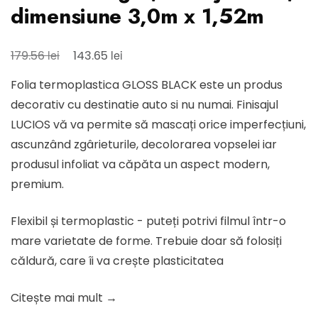
dimensiune 3,0m x 1,52m
Prețul
Prețul
lei
lei
179.56
143.65
inițial
curent
Folia termoplastica GLOSS BLACK este un produs
a
este:
decorativ cu destinatie auto si nu numai. Finisajul
fost:
143.65 lei.
LUCIOS vă va permite să mascați orice imperfecțiuni,
179.56 lei.
ascunzând zgârieturile, decolorarea vopselei iar
produsul infoliat va căpăta un aspect modern,
premium.
Flexibil și termoplastic - puteți potrivi filmul într-o
mare varietate de forme. Trebuie doar să folosiți
căldură, care îi va crește plasticitatea
Citește mai mult →