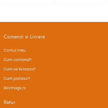
inițial
curent
inițial
curent
a
este:
a
este:
fost:
148.97 lei.
fost:
148.97 l
186.21 lei.
186.21 lei.
Comenzi si Livrare
Contul meu
Cum comand?
Cum se livreaza?
Cum platesc?
Bizzmags.ro
Retur