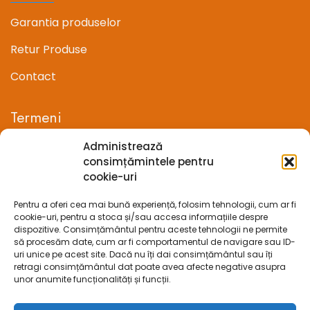
Garantia produselor
Retur Produse
Contact
Termeni
Administrează
Termeni si conditii
consimțămintele pentru
cookie-uri
Confidentialitate
Pentru a oferi cea mai bună experiență, folosim tehnologii, cum ar fi
Politica cookie-uri (UE)
cookie-uri, pentru a stoca și/sau accesa informațiile despre
dispozitive. Consimțământul pentru aceste tehnologii ne permite
Prelucrarea datelor cu caracter personal
să procesăm date, cum ar fi comportamentul de navigare sau ID-
uri unice pe acest site. Dacă nu îți dai consimțământul sau îți
retragi consimțământul dat poate avea afecte negative asupra
Legal
unor anumite funcționalități și funcții.