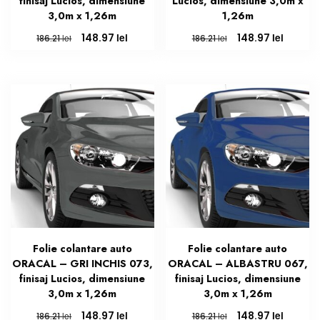
finisaj Lucios, dimensiune
Lucios, dimensiune 3,0m x
3,0m x 1,26m
1,26m
Prețul
Prețul
Prețul
Prețul
lei
lei
148.97
148.97
lei
lei
186.21
186.21
inițial
curent
inițial
curent
a
este:
a
este:
fost:
148.97 lei.
fost:
148.97 l
186.21 lei.
186.21 lei.
Folie colantare auto
Folie colantare auto
ORACAL – GRI INCHIS 073,
ORACAL – ALBASTRU 067,
finisaj Lucios, dimensiune
finisaj Lucios, dimensiune
3,0m x 1,26m
3,0m x 1,26m
Prețul
Prețul
Prețul
Prețul
lei
lei
148.97
148.97
lei
lei
186.21
186.21