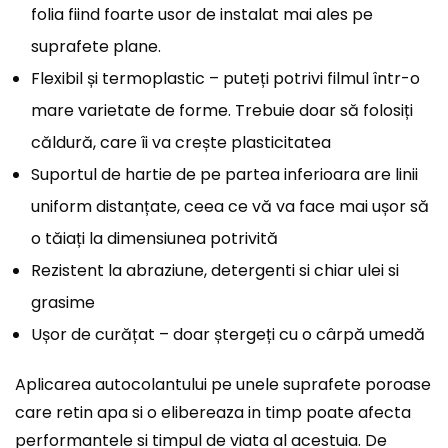
folia fiind foarte usor de instalat mai ales pe
suprafete plane.
Flexibil și termoplastic – puteți potrivi filmul într-o
mare varietate de forme. Trebuie doar să folosiți
căldură, care îi va crește plasticitatea
Suportul de hartie de pe partea inferioara are linii
uniform distanțate, ceea ce vă va face mai ușor să
o tăiați la dimensiunea potrivită
Rezistent la abraziune, detergenti si chiar ulei si
grasime
Ușor de curățat – doar ștergeți cu o cârpă umedă
Aplicarea autocolantului pe unele suprafete poroase
care retin apa si o elibereaza in timp poate afecta
performantele si timpul de viata al acestuia. De