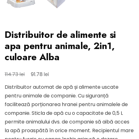
Distribuitor de alimente si
apa pentru animale, 2in1,
culoare Alba
Prețul
Prețul
lei
lei
114.73
91.78
inițial
curent
Distribuitor automat de apă și alimente uscate
a
este:
pentru animale de companie. Cu siguranță
fost:
91.78 lei.
facilitează porționarea hranei pentru animalele de
114.73 lei.
companie. Sticla de apă cu o capacitate de 0,5 L
permite animalului dvs. de companie să aibă acces
la apă proaspătă în orice moment. Recipientul mare