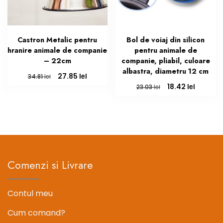
Castron Metalic pentru
Bol de voiaj din silicon
hranire animale de companie
pentru animale de
– 22cm
companie, pliabil, culoare
albastra, diametru 12 cm
Prețul
Prețul
lei
27.85
lei
34.81
inițial
curent
Prețul
Prețul
lei
18.42
lei
23.03
a
este:
inițial
curent
fost:
27.85 lei.
a
este:
34.81 lei.
fost:
18.42 lei
23.03 lei.
Comenzi si Livrare
Contul meu
Cum comand?