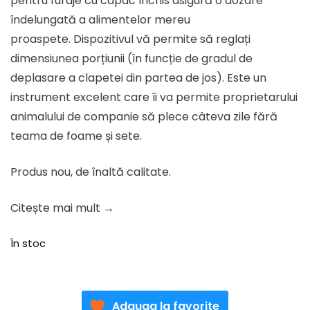
pentru furaje cu capac închis asigură o dozare
îndelungată a alimentelor mereu
proaspete. Dispozitivul vă permite să reglați
dimensiunea porțiunii (în funcție de gradul de
deplasare a clapetei din partea de jos). Este un
instrument excelent care îi va permite proprietarului
animalului de companie să plece câteva zile fără
teama de foame și sete.
Produs nou, de înaltă calitate.
Citește mai mult →
În stoc
Adauga la favorite