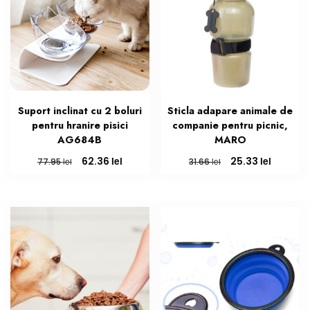
Suport inclinat cu 2 boluri
Sticla adapare animale de
pentru hranire pisici
companie pentru picnic,
AG684B
MARO
Prețul
Prețul
Prețul
Prețul
lei
lei
62.36
25.33
lei
lei
77.95
31.66
inițial
curent
inițial
curent
a
este:
a
este:
fost:
62.36 lei.
fost:
25.33 lei
77.95 lei.
31.66 lei.