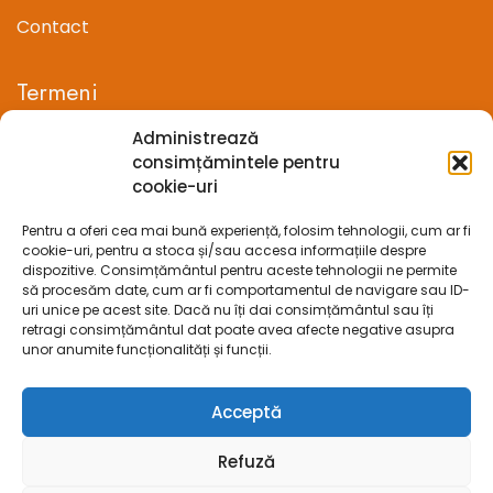
Contact
Termeni
Administrează
Termeni si conditii
consimțămintele pentru
cookie-uri
Confidentialitate
Pentru a oferi cea mai bună experiență, folosim tehnologii, cum ar fi
Politica cookie-uri (UE)
cookie-uri, pentru a stoca și/sau accesa informațiile despre
dispozitive. Consimțământul pentru aceste tehnologii ne permite
Prelucrarea datelor cu caracter personal
să procesăm date, cum ar fi comportamentul de navigare sau ID-
uri unice pe acest site. Dacă nu îți dai consimțământul sau îți
retragi consimțământul dat poate avea afecte negative asupra
Legal
unor anumite funcționalități și funcții.
ANPC
Acceptă
ECC
Refuză