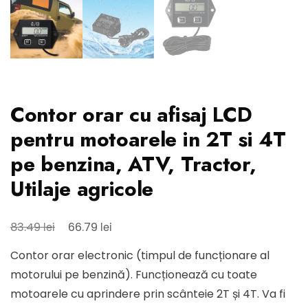
Contor orar cu afisaj LCD
pentru motoarele in 2T si 4T
pe benzina, ATV, Tractor,
Utilaje agricole
Prețul
Prețul
lei
lei
83.49
66.79
inițial
curent
Contor orar electronic (timpul de funcționare al
a
este:
motorului pe benzină). Funcționează cu toate
fost:
66.79 lei.
motoarele cu aprindere prin scânteie 2T și 4T. Va fi
83.49 lei.