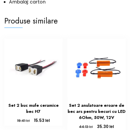
Ambalaj: carton
Produse similare
Set 2 buc mufe ceramice
Set 2 anulatoare eroare de
bec H7
bec ars pentru becuri cu LED
6Ohm, 50W, 12V
Prețul
Prețul
lei
15.53
lei
19.41
inițial
curent
Prețul
Prețul
lei
35.30
lei
44.13