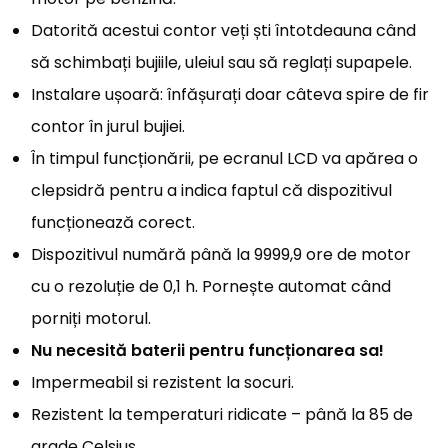
Datorită acestui contor veți ști întotdeauna când
să schimbați bujiile, uleiul sau să reglați supapele.
Instalare ușoară: înfășurați doar câteva spire de fir
contor în jurul bujiei.
În timpul funcționării, pe ecranul LCD va apărea o
clepsidră pentru a indica faptul că dispozitivul
funcționează corect.
Dispozitivul numără până la 9999,9 ore de motor
cu o rezoluție de 0,1 h. Pornește automat când
porniți motorul.
Nu necesită baterii pentru funcționarea sa!
Impermeabil si rezistent la socuri.
Rezistent la temperaturi ridicate – până la 85 de
grade Celsius.