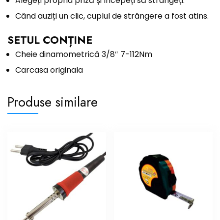
Alegeți propria priză și începeți să strângeți.
Când auziți un clic, cuplul de strângere a fost atins.
SETUL CONȚINE
Cheie dinamometrică 3/8″ 7-112Nm
Carcasa originala
Produse similare