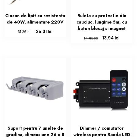
Ciocan de lipit cu rezistenta
Ruleta cu protectie din
de 40W, alimentare 220V
cauciuc, lungime 5m, cu
buton blocaj si magnet
Prețul
Prețul
lei
25.01
lei
31.26
inițial
curent
Prețul
Prețul
lei
13.94
lei
17.43
a
este:
inițial
curent
fost:
25.01 lei.
a
este:
31.26 lei.
fost:
13.94 lei
17.43 lei.
Suport pentru 7 unelte de
Dimmer / comutator
gradina, dimensiune 26 x 8
wireless pentru Banda LED