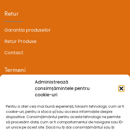
Retur
Garantia produselor
Retur Produse
Contact
Termeni
Administrează
Termeni si conditii
consimțămintele pentru
cookie-uri
Confidentialitate
Pentru a oferi cea mai bună experiență, folosim tehnologii, cum ar fi
Politica cookie-uri (UE)
cookie-uri, pentru a stoca și/sau accesa informațiile despre
dispozitive. Consimțământul pentru aceste tehnologii ne permite
Prelucrarea datelor cu caracter personal
să procesăm date, cum ar fi comportamentul de navigare sau ID-
uri unice pe acest site. Dacă nu îți dai consimțământul sau îți