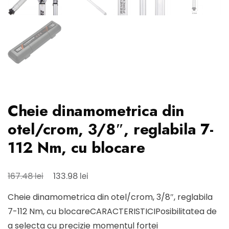
Cheie dinamometrica din
otel/crom, 3/8″, reglabila 7-
112 Nm, cu blocare
Prețul
Prețul
lei
lei
167.48
133.98
inițial
curent
Cheie dinamometrica din otel/crom, 3/8″, reglabila
a
este:
7-112 Nm, cu blocareCARACTERISTICIPosibilitatea de
fost:
133.98 lei.
a selecta cu precizie momentul forței