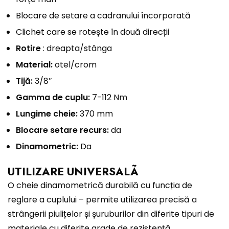
Blocare de setare a cadranului încorporată
Clichet care se rotește în două direcții
Rotire
: dreapta/stânga
Material:
otel/crom
Tijă:
3/8″
Gamma de cuplu:
7-112 Nm
Lungime cheie:
370 mm
Blocare setare recurs:
da
Dinamometric:
Da
UTILIZARE UNIVERSALÃ
O cheie dinamometrică durabilă cu funcția de
reglare a cuplului – permite utilizarea precisă a
strângerii piulițelor și șuruburilor din diferite tipuri de
materiale cu diferite grade de rezistență.