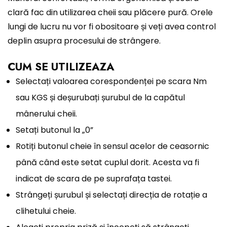
clară fac din utilizarea cheii sau plăcere pură. Orele
lungi de lucru nu vor fi obositoare și veți avea control
deplin asupra procesului de strângere.
CUM SE UTILIZEAZA
Selectați valoarea corespondenței pe scara Nm
sau KGS și deșurubați șurubul de la capătul
mânerului cheii.
Setați butonul la „0”
Rotiți butonul cheie în sensul acelor de ceasornic
până când este setat cuplul dorit. Acesta va fi
indicat de scara de pe suprafața tastei.
Strângeți șurubul și selectați direcția de rotație a
clihetului cheie.