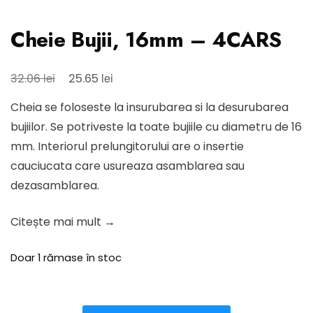
Cheie Bujii, 16mm – 4CARS
Prețul
Prețul
lei
lei
32.06
25.65
inițial
curent
Cheia se foloseste la insurubarea si la desurubarea
a
este:
bujiilor. Se potriveste la toate bujiile cu diametru de 16
fost:
25.65 lei.
mm. Interiorul prelungitorului are o insertie
32.06 lei.
cauciucata care usureaza asamblarea sau
dezasamblarea.
Citește mai mult →
Doar 1 rămase în stoc