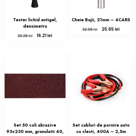
Tester lichid antigel,
Cheie Bujii, 21mm – 4CARS
densimetru
Prețul
Prețul
lei
25.65
lei
32.06
inițial
curent
Prețul
Prețul
lei
16.21
lei
20.26
a
este:
inițial
curent
fost:
25.65 lei
a
este:
32.06 lei.
fost:
16.21 lei.
20.26 lei.
Set 50 coli abrazive
Set cabluri de pornire auto
93×230 mm, granulatii 40,
cu clesti, 400A – 2,5m