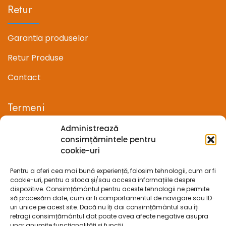
Retur
Garantia produselor
Retur Produse
Contact
Termeni
Administrează
Termeni si conditii
consimțămintele pentru
cookie-uri
Confidentialitate
Pentru a oferi cea mai bună experiență, folosim tehnologii, cum ar fi
Politica cookie-uri (UE)
cookie-uri, pentru a stoca și/sau accesa informațiile despre
dispozitive. Consimțământul pentru aceste tehnologii ne permite
Prelucrarea datelor cu caracter personal
să procesăm date, cum ar fi comportamentul de navigare sau ID-
uri unice pe acest site. Dacă nu îți dai consimțământul sau îți
retragi consimțământul dat poate avea afecte negative asupra
Legal
unor anumite funcționalități și funcții.