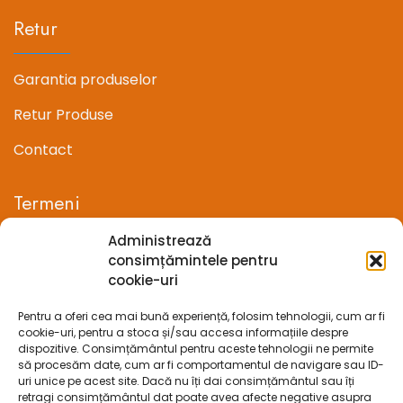
Retur
Garantia produselor
Retur Produse
Contact
Termeni
Administrează
Termeni si conditii
consimțămintele pentru
cookie-uri
Confidentialitate
Pentru a oferi cea mai bună experiență, folosim tehnologii, cum ar fi
Politica cookie-uri (UE)
cookie-uri, pentru a stoca și/sau accesa informațiile despre
dispozitive. Consimțământul pentru aceste tehnologii ne permite
Prelucrarea datelor cu caracter personal
să procesăm date, cum ar fi comportamentul de navigare sau ID-
uri unice pe acest site. Dacă nu îți dai consimțământul sau îți
retragi consimțământul dat poate avea afecte negative asupra