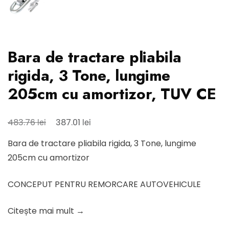
Bara de tractare pliabila
rigida, 3 Tone, lungime
205cm cu amortizor, TUV CE
Prețul
Prețul
lei
lei
483.76
387.01
inițial
curent
Bara de tractare pliabila rigida, 3 Tone, lungime
a
este:
205cm cu amortizor
fost:
387.01 lei.
483.76 lei.
CONCEPUT PENTRU REMORCARE AUTOVEHICULE
Citește mai mult →