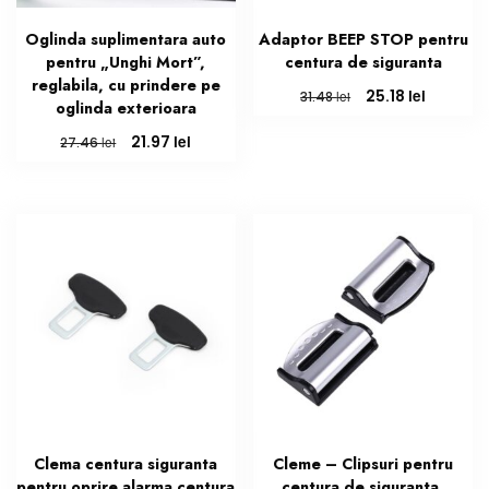
Oglinda suplimentara auto
Adaptor BEEP STOP pentru
pentru „Unghi Mort”,
centura de siguranta
reglabila, cu prindere pe
Prețul
Prețul
lei
25.18
lei
31.48
oglinda exterioara
inițial
curent
a
este:
Prețul
Prețul
lei
21.97
lei
27.46
fost:
25.18 lei.
inițial
curent
31.48 lei.
a
este:
fost:
21.97 lei.
27.46 lei.
Clema centura siguranta
Cleme – Clipsuri pentru
pentru oprire alarma centura
centura de siguranta,