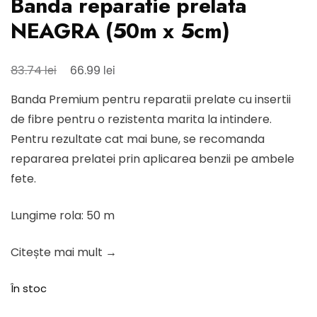
Banda reparatie prelata
NEAGRA (50m x 5cm)
Prețul
Prețul
lei
lei
83.74
66.99
inițial
curent
Banda Premium pentru reparatii prelate cu insertii
a
este:
de fibre pentru o rezistenta marita la intindere.
fost:
66.99 lei.
Pentru rezultate cat mai bune, se recomanda
83.74 lei.
repararea prelatei prin aplicarea benzii pe ambele
fete.
Lungime rola: 50 m
Citește mai mult →
În stoc