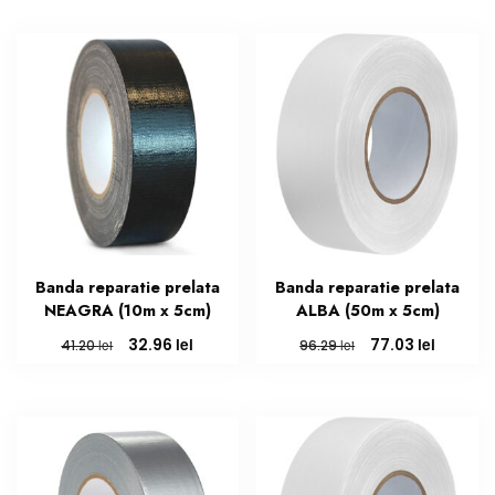
Banda reparatie prelata
Banda reparatie prelata
NEAGRA (10m x 5cm)
ALBA (50m x 5cm)
Prețul
Prețul
Prețul
Prețul
lei
lei
32.96
77.03
lei
lei
41.20
96.29
inițial
curent
inițial
curent
a
este:
a
este:
fost:
32.96 lei.
fost:
77.03 le
41.20 lei.
96.29 lei.