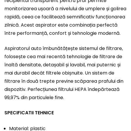
recipientul transparent pentru praf permite
monitorizarea ușoară a nivelului de umplere și golirea
rapidă, ceea ce facilitează semnificativ funcționarea
zilnică. Acest aspirator este combinația perfectă
între performanță, confort și tehnologie modernă.
Aspiratorul auto îmbunătățește sistemul de filtrare,
folosește cea mai recentă tehnologie de filtrare de
înaltă densitate, detașabil și lavabil, mai puternic și
mai durabil decât filtrele obișnuite. Un sistem de
filtrare în două trepte previne scăparea prafului din
dispozitiv. Perfecțiunea filtrului HEPA îndepărtează
99,97% din particulele fine.
SPECIFICATII TEHNICE
Material: plastic