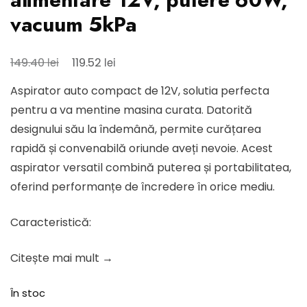
vacuum 5kPa
Prețul
Prețul
lei
lei
149.40
119.52
inițial
curent
Aspirator auto compact de 12V, solutia perfecta
a
este:
pentru a va mentine masina curata. Datorită
fost:
119.52 lei.
designului său la îndemână, permite curățarea
149.40 lei.
rapidă și convenabilă oriunde aveți nevoie. Acest
aspirator versatil combină puterea și portabilitatea,
oferind performanțe de încredere în orice mediu.
Caracteristică:
Citește mai mult →
În stoc