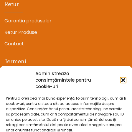
Retur
Garantia produselor
Retur Produse
Contact
Termeni
Administrează
Termeni si conditii
consimțămintele pentru
cookie-uri
Confidentialitate
Pentru a oferi cea mai bună experiență, folosim tehnologii, cum ar fi
Politica cookie-uri (UE)
cookie-uri, pentru a stoca și/sau accesa informațiile despre
dispozitive. Consimțământul pentru aceste tehnologii ne permite
Prelucrarea datelor cu caracter personal
să procesăm date, cum ar fi comportamentul de navigare sau ID-
uri unice pe acest site. Dacă nu îți dai consimțământul sau îți
retragi consimțământul dat poate avea afecte negative asupra
Legal
unor anumite funcționalități și funcții.