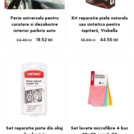
Perie universala pentru
Kit reparatie piele naturala
curatare si dezaburire
sau sintetica pentru
interior parbriz auto
tapiterii, Visbella
Prețul
Prețul
Prețul
Prețul
lei
lei
19.52
44.55
lei
lei
24.40
55.69
inițial
curent
inițial
curent
a
este:
a
este:
fost:
19.52 lei.
fost:
44.55 le
24.40 lei.
55.69 lei.
Set reparatie jante din aliaj
Set lavete microfibre 4 buc