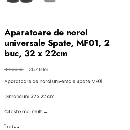
Aparatoare de noroi
universale Spate, MF01, 2
buc, 32 x 22cm
Prețul
Prețul
lei
lei
44.36
35.49
inițial
curent
Aparatoare de noroi universale Spate MF01
a
este:
fost:
35.49 lei.
Dimensiuni: 32 x 22 cm
44.36 lei.
Citește mai mult →
În stoc