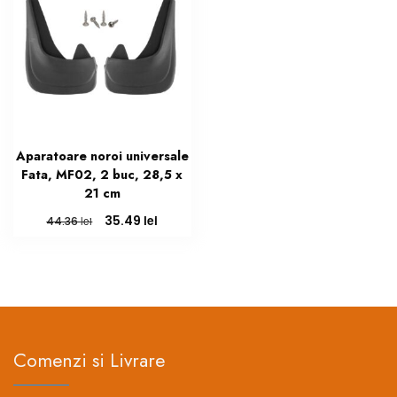
Aparatoare noroi universale
Fata, MF02, 2 buc, 28,5 x
21 cm
Prețul
Prețul
lei
35.49
lei
44.36
inițial
curent
a
este:
fost:
35.49 lei.
44.36 lei.
Comenzi si Livrare