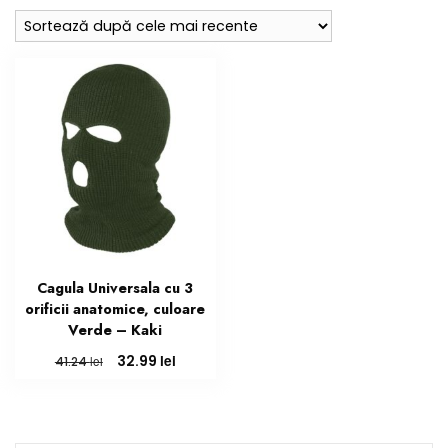
Cagula Universala cu 3
orificii anatomice, culoare
Verde – Kaki
Prețul
Prețul
lei
32.99
lei
41.24
inițial
curent
a
este:
fost:
32.99 lei.
41.24 lei.