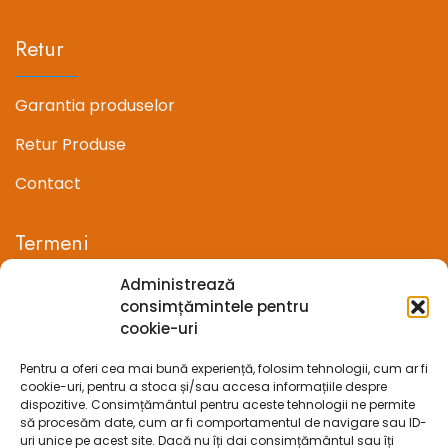
Retur
Garantia produselor
Retur Produse
Contact
Termeni
Administrează
Termeni si conditii
consimțămintele pentru
cookie-uri
Confidentialitate
Pentru a oferi cea mai bună experiență, folosim tehnologii, cum ar fi
Politica cookie-uri (UE)
cookie-uri, pentru a stoca și/sau accesa informațiile despre
dispozitive. Consimțământul pentru aceste tehnologii ne permite
Prelucrarea datelor cu caracter personal
să procesăm date, cum ar fi comportamentul de navigare sau ID-
uri unice pe acest site. Dacă nu îți dai consimțământul sau îți