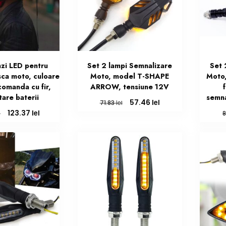
nzi LED pentru
Set 2 lampi Semnalizare
Set 
sca moto, culoare
Moto, model T-SHAPE
Moto
comanda cu fir,
ARROW, tensiune 12V
f
tare baterii
semna
Prețul
Prețul
lei
57.46
lei
71.83
inițial
curent
Prețul
Prețul
lei
123.37
i
a
este:
inițial
curent
fost:
57.46 lei.
a
este:
71.83 lei.
fost:
123.37 lei.
154.21 lei.