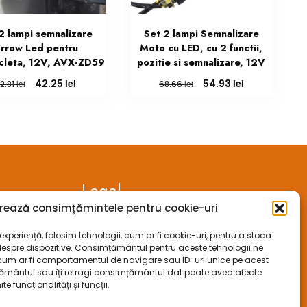
2 lampi semnalizare
Set 2 lampi Semnalizare
rrow Led pentru
Moto cu LED, cu 2 functii,
cleta, 12V, AVX-ZD59
pozitie si semnalizare, 12V
Prețul
Prețul
Prețul
Prețul
lei
lei
42.25
54.93
lei
lei
2.81
68.66
inițial
curent
inițial
curent
a
este:
a
este:
fost:
42.25 lei.
fost:
54.93 lei.
52.81 lei.
68.66 lei.
Legal
rează consimțămintele pentru cookie-uri
ANPC
xperiență, folosim tehnologii, cum ar fi cookie-uri, pentru a stoca
despre dispozitive. Consimțământul pentru aceste tehnologii ne
ECC
cum ar fi comportamentul de navigare sau ID-uri unice pe acest
mțământul sau îți retragi consimțământul dat poate avea afecte
SOL
funcționalități și funcții.