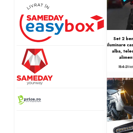
Set 2 be
iluminare ca
alba, tele
alimen
le
154.21