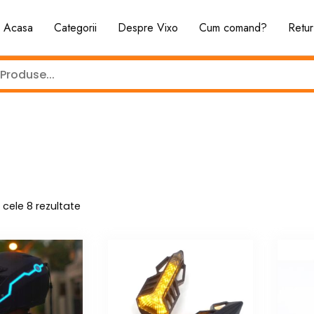
Acasa
Categorii
Despre Vixo
Cum comand?
Retur
Sortat
 cele 8 rezultate
după
cele
mai
recente