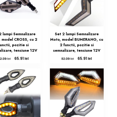
2 lampi Semnalizare
Set 2 lampi Semnalizare
, model CROSS, cu 2
Moto, model BUMERANG, cu
unctii, pozitie si
2 functii, pozitie si
lizare, tensiune 12V
semnalizare, tensiune 12V
Prețul
Prețul
Prețul
Prețul
lei
lei
65.91
65.91
lei
lei
82.39
82.39
inițial
curent
inițial
curent
a
este:
a
este:
fost:
65.91 lei.
fost:
65.91 lei.
82.39 lei.
82.39 lei.