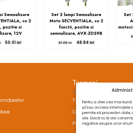
pi Semnalizare
Set 2 lampi Semnalizare
Set 
ENTIALA, cu 2
Moto SECVENTIALA, cu 2
A
, pozitie si
functii, pozitie si
motoci
izare, 12V
semnalizare, AVX-ZD59B
5
Prețul
Prețul
Prețul
Prețul
lei
lei
50.01
48.84
i
lei
61.05
inițial
curent
inițial
curent
a
este:
a
este:
fost:
50.01 lei.
fost:
48.84 lei.
62.51 lei.
61.05 lei.
Termeni
Administ
produselor
Termeni si conditii
Pentru a oferi cea mai bună e
și/sau accesa informațiile 
duse
Confidentialitate
permite să procesăm date, 
site. Dacă nu îți dai consi
Politica cookie-uri (UE)
negative asupra unor anumite 