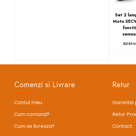
Set 2 lam
Moto SECV
functii
semnal
le
62.51
Comenzi si Livrare
Retur
Contul meu
Garantia 
Cum comand?
Retur Pro
Cum se livreaza?
Contact