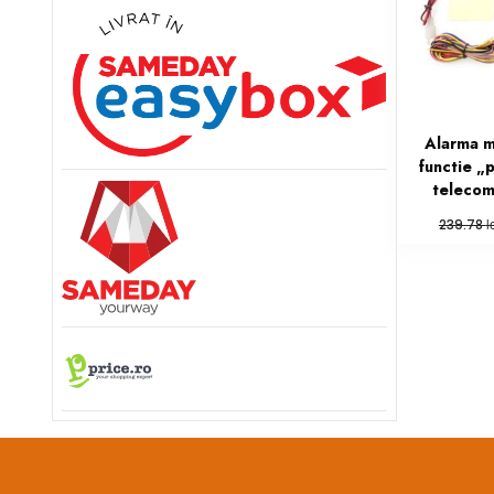
Alarma m
functie „
teleco
l
239.78