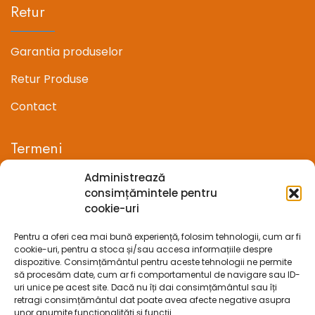
Retur
Garantia produselor
Retur Produse
Contact
Termeni
Administrează
Termeni si conditii
consimțămintele pentru
cookie-uri
Confidentialitate
Pentru a oferi cea mai bună experiență, folosim tehnologii, cum ar fi
Politica cookie-uri (UE)
cookie-uri, pentru a stoca și/sau accesa informațiile despre
dispozitive. Consimțământul pentru aceste tehnologii ne permite
Prelucrarea datelor cu caracter personal
să procesăm date, cum ar fi comportamentul de navigare sau ID-
uri unice pe acest site. Dacă nu îți dai consimțământul sau îți
retragi consimțământul dat poate avea afecte negative asupra
Legal
unor anumite funcționalități și funcții.