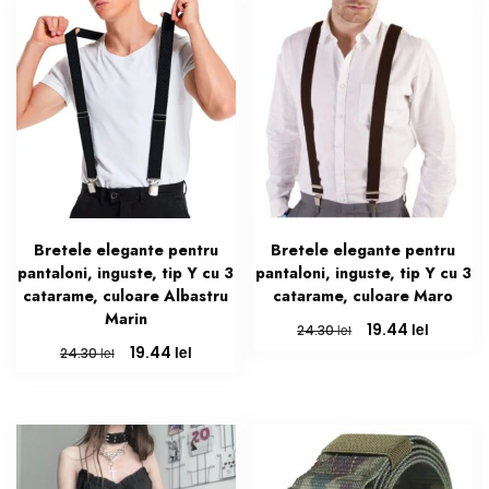
76.81 lei.
Bretele elegante pentru
Bretele elegante pentru
pantaloni, inguste, tip Y cu 3
pantaloni, inguste, tip Y cu 3
catarame, culoare Albastru
catarame, culoare Maro
Marin
Prețul
Prețul
lei
19.44
lei
24.30
inițial
curent
Prețul
Prețul
lei
19.44
lei
24.30
a
este:
inițial
curent
fost:
19.44 lei
a
este:
24.30 lei.
fost:
19.44 lei.
24.30 lei.