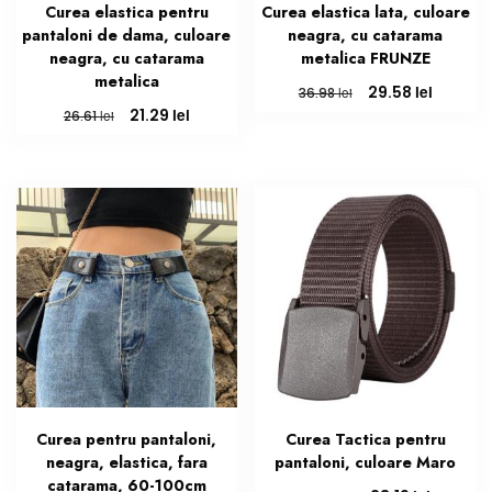
Curea elastica pentru
Curea elastica lata, culoare
pantaloni de dama, culoare
neagra, cu catarama
neagra, cu catarama
metalica FRUNZE
metalica
Prețul
Prețul
lei
29.58
lei
36.98
inițial
curent
Prețul
Prețul
lei
21.29
lei
26.61
a
este:
inițial
curent
fost:
29.58 lei
a
este:
36.98 lei.
fost:
21.29 lei.
26.61 lei.
Curea pentru pantaloni,
Curea Tactica pentru
neagra, elastica, fara
pantaloni, culoare Maro
catarama, 60-100cm