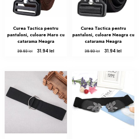
Curea Tactica pentru
Curea Tactica pentru
pantaloni, culoare Maro cu
pantaloni, culoare Neagra cu
catarama Neagra
catarama Neagra
Prețul
Prețul
Prețul
Prețul
lei
lei
31.94
31.94
lei
lei
39.93
39.93
inițial
curent
inițial
curent
a
este:
a
este:
fost:
31.94 lei.
fost:
31.94 lei
39.93 lei.
39.93 lei.