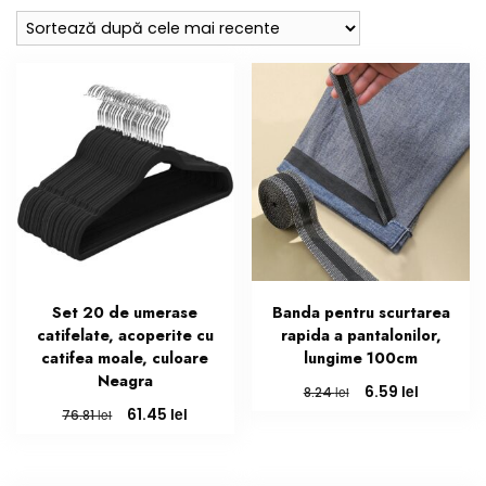
cele
mai
recente
Set 20 de umerase
Banda pentru scurtarea
catifelate, acoperite cu
rapida a pantalonilor,
catifea moale, culoare
lungime 100cm
Neagra
Prețul
Prețul
lei
6.59
lei
8.24
inițial
curent
Prețul
Prețul
lei
61.45
lei
76.81
a
este:
inițial
curent
fost:
6.59 lei.
a
este:
8.24 lei.
fost:
61.45 lei.