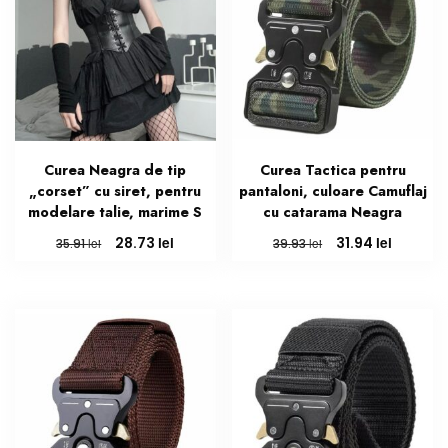
Curea Neagra de tip
Curea Tactica pentru
„corset” cu siret, pentru
pantaloni, culoare Camuflaj
modelare talie, marime S
cu catarama Neagra
Prețul
Prețul
Prețul
Prețul
lei
lei
28.73
31.94
lei
lei
35.91
39.93
inițial
curent
inițial
curent
a
este:
a
este:
fost:
28.73 lei.
fost:
31.94 lei
35.91 lei.
39.93 lei.