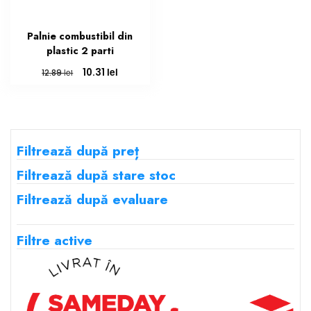
Palnie combustibil din
plastic 2 parti
Prețul
Prețul
lei
10.31
lei
12.89
inițial
curent
a
este:
fost:
10.31 lei.
12.89 lei.
Filtrează după preț
Filtrează după stare stoc
Filtrează după evaluare
Filtre active