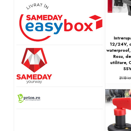
Intreru
12/24V, d
waterproof,
Rosu, de
utilitare,
SS
le
21.13