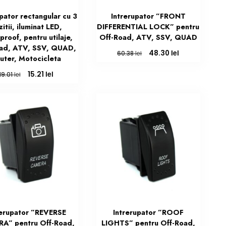
pator rectangular cu 3
Intrerupator ”FRONT
itii, iluminat LED,
DIFFERENTIAL LOCK” pentru
proof, pentru utilaje,
Off-Road, ATV, SSV, QUAD
ad, ATV, SSV, QUAD,
Prețul
Prețul
lei
48.30
lei
60.38
uter, Motocicleta
inițial
curent
a
este:
Prețul
Prețul
lei
15.21
lei
19.01
fost:
48.30 lei.
inițial
curent
60.38 lei.
a
este:
fost:
15.21 lei.
19.01 lei.
rerupator ”REVERSE
Intrerupator ”ROOF
A” pentru Off-Road,
LIGHTS” pentru Off-Road,