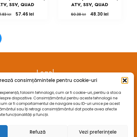
TV, SSV, QUAD
ATV, SSV, QUAD
Prețul
Prețul
Prețul
Prețul
lei
lei
57.46
48.30
lei
lei
1.83
60.38
inițial
curent
inițial
curent
a
este:
a
este:
fost:
57.46 lei.
fost:
48.30 lei.
71.83 lei.
60.38 lei.
Legal
rează consimțămintele pentru cookie-uri
ANPC
xperiență, folosim tehnologii, cum ar fi cookie-uri, pentru a stoca
despre dispozitive. Consimțământul pentru aceste tehnologii ne
ECC
cum ar fi comportamentul de navigare sau ID-uri unice pe acest
mțământul sau îți retragi consimțământul dat poate avea afecte
SOL
funcționalități și funcții.
aracter
SAL
Refuză
Vezi preferințele