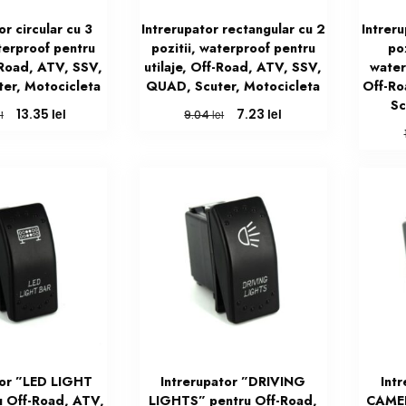
or circular cu 3
Intrerupator rectangular cu 2
Intreru
aterproof pentru
pozitii, waterproof pentru
poz
f-Road, ATV, SSV,
utilaje, Off-Road, ATV, SSV,
water
er, Motocicleta
QUAD, Scuter, Motocicleta
Off-Ro
Sc
Prețul
Prețul
Prețul
Prețul
lei
lei
13.35
7.23
i
lei
9.04
inițial
curent
inițial
curent
a
este:
a
este:
fost:
13.35 lei.
fost:
7.23 lei.
16.69 lei.
9.04 lei.
tor ”LED LIGHT
Intrerupator ”DRIVING
Int
 Off-Road, ATV,
LIGHTS” pentru Off-Road,
CAMER