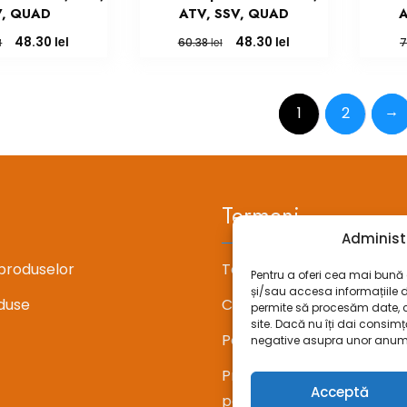
V, QUAD
ATV, SSV, QUAD
A
Prețul
Prețul
Prețul
Prețul
lei
lei
48.30
48.30
i
lei
60.38
7
inițial
curent
inițial
curent
a
este:
a
este:
fost:
48.30 lei.
fost:
48.30 lei.
→
1
2
60.38 lei.
60.38 lei.
Termeni
Administ
produselor
Termeni si conditii
Pentru a oferi cea mai bună e
și/sau accesa informațiile 
duse
Confidentialitate
permite să procesăm date, 
site. Dacă nu îți dai consi
Politica cookie-uri (UE)
negative asupra unor anumite 
Prelucrarea datelor cu c
Acceptă
personal