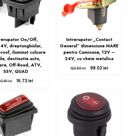
trerupator On/Off,
Intrerupator „Contact
4V, dreptunghiular,
General” dimensiune MARE
roof, iluminat culoare
pentru Camioane, 12V –
e, destinatie auto,
24V, cu cheie metalica
itare, Off-Road, ATV,
Prețul
Prețul
lei
98.02
lei
122.53
SSV, QUAD
inițial
curent
a
este:
Prețul
Prețul
lei
16.73
lei
20.91
fost:
98.02 lei.
inițial
curent
122.53 lei.
a
este:
fost:
16.73 lei.
20.91 lei.