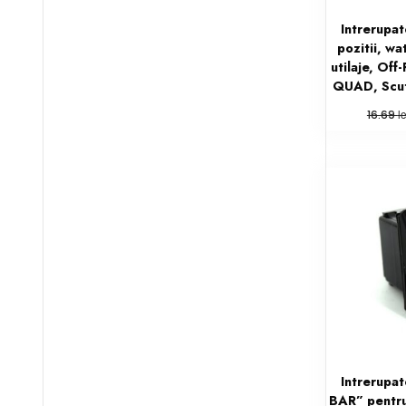
Intrerupat
pozitii, w
utilaje, Of
QUAD, Scut
le
16.69
Intrerupa
BAR” pentru