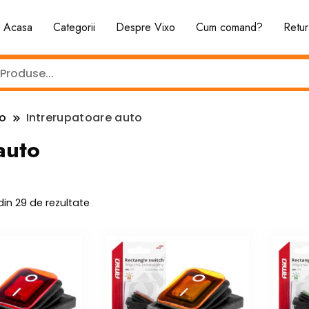
Acasa
Categorii
Despre Vixo
Cum comand?
Retur
to
Intrerupatoare auto
auto
Sortat
 din 29 de rezultate
după
cele
mai
recente