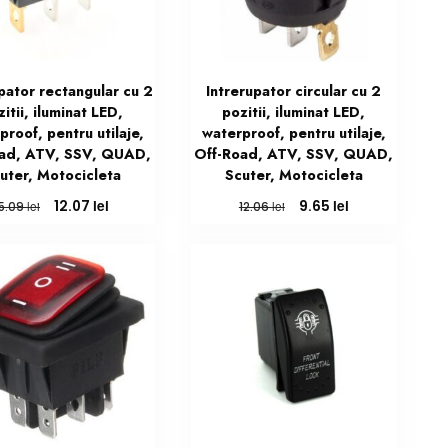
pator rectangular cu 2
Intrerupator circular cu 2
itii, iluminat LED,
pozitii, iluminat LED,
proof, pentru utilaje,
waterproof, pentru utilaje,
ad, ATV, SSV, QUAD,
Off-Road, ATV, SSV, QUAD,
uter, Motocicleta
Scuter, Motocicleta
Prețul
Prețul
Prețul
Prețul
lei
lei
12.07
9.65
lei
lei
15.09
12.06
inițial
curent
inițial
curent
a
este:
a
este:
fost:
12.07 lei.
fost:
9.65 lei.
15.09 lei.
12.06 lei.