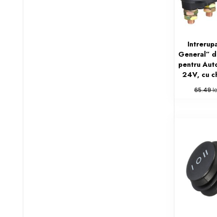
Intrerup
General” d
pentru Auto
24V, cu ch
le
65.49