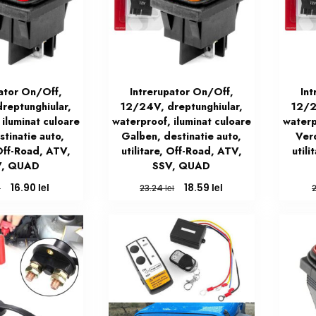
pator On/Off,
Intrerupator On/Off,
In
reptunghiular,
12/24V, dreptunghiular,
12/2
 iluminat culoare
waterproof, iluminat culoare
waterp
stinatie auto,
Galben, destinatie auto,
Verd
 Off-Road, ATV,
utilitare, Off-Road, ATV,
util
V, QUAD
SSV, QUAD
Prețul
Prețul
Prețul
Prețul
lei
lei
16.90
18.59
i
lei
23.24
inițial
curent
inițial
curent
a
este:
a
este:
fost:
16.90 lei.
fost:
18.59 lei.
21.13 lei.
23.24 lei.