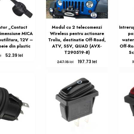
ator „Contact
Modul cu 2 telecomenzi
Intreru
imensiune MICA
Wireless pentru actionare
poz
utilitara, 12V –
Troliu, destinatie Off-Road,
water
eie din plastic
ATV, SSV, QUAD (AVX-
Off-Ro
T290519-8)
Sc
Prețul
Prețul
lei
52.39
i
inițial
curent
Prețul
Prețul
lei
197.73
lei
247.16
a
este:
inițial
curent
fost:
52.39 lei.
a
este:
65.49 lei.
fost:
197.73 lei.
247.16 lei.