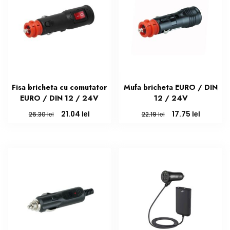
Fisa bricheta cu comutator
Mufa bricheta EURO / DIN
EURO / DIN 12 / 24V
12 / 24V
Prețul
Prețul
Prețul
Prețul
lei
lei
21.04
17.75
lei
lei
26.30
22.19
inițial
curent
inițial
curent
a
este:
a
este:
fost:
21.04 lei.
fost:
17.75 lei.
26.30 lei.
22.19 lei.