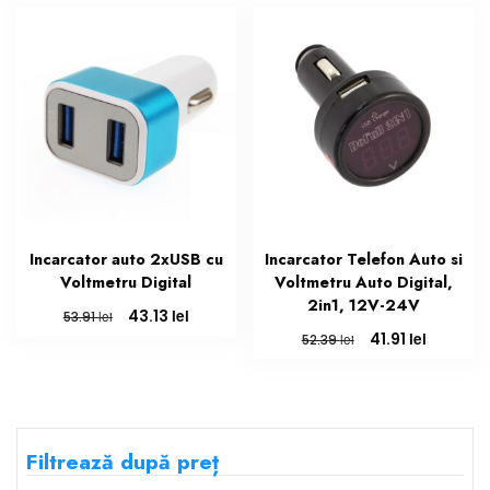
44.34 lei.
48.35 lei.
Incarcator auto 2xUSB cu
Incarcator Telefon Auto si
Voltmetru Digital
Voltmetru Auto Digital,
2in1, 12V-24V
Prețul
Prețul
lei
43.13
lei
53.91
inițial
curent
Prețul
Prețul
lei
41.91
lei
52.39
a
este:
inițial
curent
fost:
43.13 lei.
a
este:
53.91 lei.
fost:
41.91 lei.
52.39 lei.
Filtrează după preț