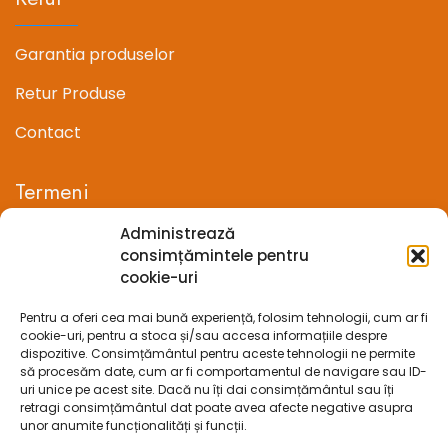
Garantia produselor
Retur Produse
Contact
Termeni
Administrează
Termeni si conditii
consimțămintele pentru
cookie-uri
Confidentialitate
Pentru a oferi cea mai bună experiență, folosim tehnologii, cum ar fi
Politica cookie-uri (UE)
cookie-uri, pentru a stoca și/sau accesa informațiile despre
dispozitive. Consimțământul pentru aceste tehnologii ne permite
Prelucrarea datelor cu caracter personal
să procesăm date, cum ar fi comportamentul de navigare sau ID-
uri unice pe acest site. Dacă nu îți dai consimțământul sau îți
retragi consimțământul dat poate avea afecte negative asupra
Legal
unor anumite funcționalități și funcții.