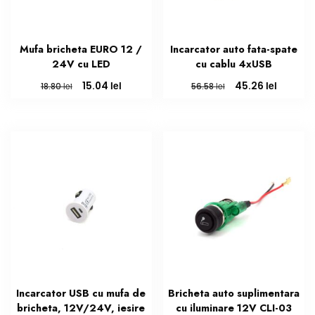
Mufa bricheta EURO 12 /
Incarcator auto fata-spate
24V cu LED
cu cablu 4xUSB
Prețul
Prețul
Prețul
Prețul
lei
lei
15.04
45.26
lei
lei
18.80
56.58
inițial
curent
inițial
curent
a
este:
a
este:
fost:
15.04 lei.
fost:
45.26 le
18.80 lei.
56.58 lei.
Incarcator USB cu mufa de
Bricheta auto suplimentara
bricheta, 12V/24V, iesire
cu iluminare 12V CLI-03