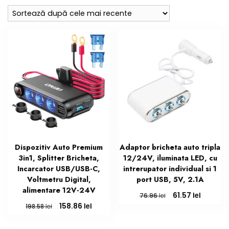
cele
mai
recente
Dispozitiv Auto Premium
Adaptor bricheta auto tripla
3in1, Splitter Bricheta,
12/24V, iluminata LED, cu
Incarcator USB/USB-C,
intrerupator individual si 1
Voltmetru Digital,
port USB, 5V, 2.1A
alimentare 12V-24V
Prețul
Prețul
lei
61.57
lei
76.96
inițial
curent
Prețul
Prețul
lei
158.86
lei
198.58
a
este:
inițial
curent
fost:
61.57 lei
a
este: