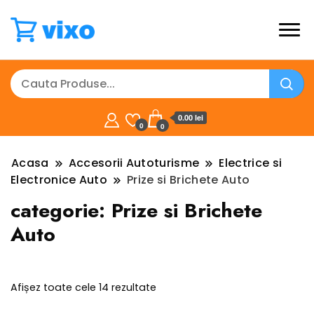
0.00 lei
0
0
Acasa
Accesorii Autoturisme
Electrice si
Electronice Auto
Prize si Brichete Auto
categorie:
Prize si Brichete
Auto
Sortat
Afișez toate cele 14 rezultate
după