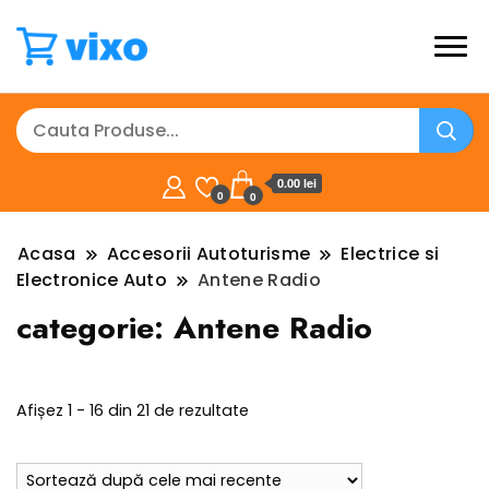
0.00 lei
0
0
Acasa
Accesorii Autoturisme
Electrice si
Electronice Auto
Antene Radio
categorie:
Antene Radio
Sortat
Afișez 1 - 16 din 21 de rezultate
după
cele