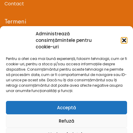
Contact
Termeni
Administrează
Termeni si conditii
consimțămintele pentru
cookie-uri
Confidentialitate
Pentru a oferi cea mai bună experiență, folosim tehnologii, cum ar fi
Politica cookie-uri (UE)
cookie-uri, pentru a stoca și/sau accesa informațiile despre
dispozitive. Consimțământul pentru aceste tehnologii ne permite
Prelucrarea datelor cu caracter personal
să procesăm date, cum ar fi comportamentul de navigare sau ID-
uri unice pe acest site. Dacă nu îți dai consimțământul sau îți
retragi consimțământul dat poate avea afecte negative asupra
Legal
unor anumite funcționalități și funcții.
ANPC
Acceptă
ECC
Refuză
SOL