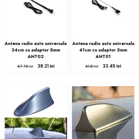
Antena radio auto universala
Antena radio auto universala
34cm cu adaptor 5mm
41cm cu adaptor 5mm
ANT02
ANT01
Prețul
Prețul
Prețul
Prețul
lei
lei
38.21
33.45
lei
lei
47.76
41.81
inițial
curent
inițial
curent
a
este:
a
este:
fost:
38.21 lei.
fost:
33.45 lei
47.76 lei.
41.81 lei.