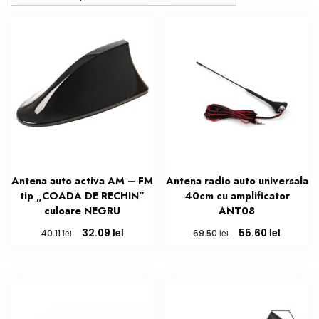
mai
recente
Antena auto activa AM – FM
Antena radio auto universala
tip „COADA DE RECHIN”
40cm cu amplificator
culoare NEGRU
ANT08
Prețul
Prețul
Prețul
Prețul
lei
lei
32.09
55.60
lei
lei
40.11
69.50
inițial
curent
inițial
curent
a
este:
a
este:
fost:
32.09 lei.
fost:
55.60 lei
40.11 lei.
69.50 lei.