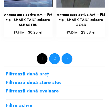
Antena auto activa AM – FM
Antena auto activa AM – FM
tip „SHARK TAIL” culoare
tip „SHARK TAIL” culoare
ALBASTRU
GOLD
Prețul
Prețul
Prețul
Prețul
lei
lei
30.25
29.68
lei
lei
37.81
37.10
inițial
curent
inițial
curent
a
este:
a
este:
fost:
30.25 lei.
fost:
29.68 lei
37.81 lei.
37.10 lei.
→
1
2
Filtrează după preț
Filtrează după stare stoc
Filtrează după evaluare
Filtre active