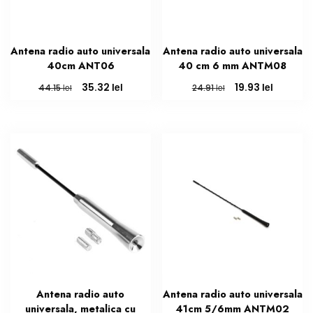
Antena radio auto universala
Antena radio auto universala
40cm ANT06
40 cm 6 mm ANTM08
Prețul
Prețul
Prețul
Prețul
lei
lei
35.32
19.93
lei
lei
44.15
24.91
inițial
curent
inițial
curent
a
este:
a
este:
fost:
35.32 lei.
fost:
19.93 lei.
44.15 lei.
24.91 lei.
Antena radio auto
Antena radio auto universala
universala, metalica cu
41cm 5/6mm ANTM02