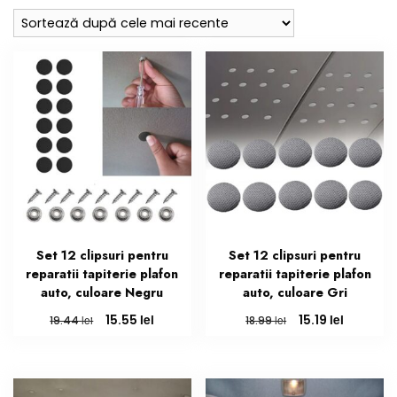
cele
mai
recente
Set 12 clipsuri pentru
Set 12 clipsuri pentru
reparatii tapiterie plafon
reparatii tapiterie plafon
auto, culoare Negru
auto, culoare Gri
Prețul
Prețul
Prețul
Prețul
lei
lei
15.55
15.19
lei
lei
19.44
18.99
inițial
curent
inițial
curent
a
este:
a
este:
fost:
15.55 lei.
fost:
15.19 lei.
19.44 lei.
18.99 lei.