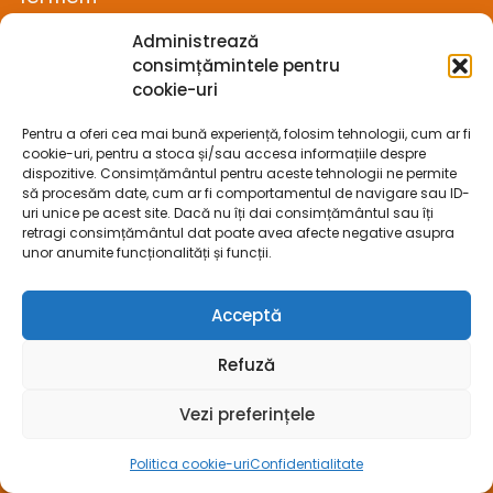
Administrează
Termeni si conditii
consimțămintele pentru
cookie-uri
Confidentialitate
Pentru a oferi cea mai bună experiență, folosim tehnologii, cum ar fi
Politica cookie-uri (UE)
cookie-uri, pentru a stoca și/sau accesa informațiile despre
dispozitive. Consimțământul pentru aceste tehnologii ne permite
Prelucrarea datelor cu caracter personal
să procesăm date, cum ar fi comportamentul de navigare sau ID-
uri unice pe acest site. Dacă nu îți dai consimțământul sau îți
retragi consimțământul dat poate avea afecte negative asupra
Legal
unor anumite funcționalități și funcții.
ANPC
Acceptă
ECC
Refuză
SOL
Vezi preferințele
SAL
Politica cookie-uri
Confidentialitate