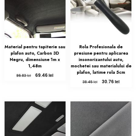
Material pentru tapiterie sau
Rola Profesionala de
plafon auto, Carbon 3D
presiune pentru aplicarea
Negru, dimensiune 1m x
insonorizantului auto,
1,48m
mochetei sau materialului de
plafon, latime rola 5cm
Prețul
Prețul
lei
69.46
lei
86.83
inițial
curent
Prețul
Prețul
lei
30.76
lei
38.45
a
este:
inițial
curent
fost:
69.46 lei.
a
este:
86.83 lei.
fost:
30.76 le
38.45 lei.