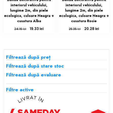
interiorul vehiculului,
interiorul vehiculului,
lungime 2m, din piele
lungime 2m, din piele
ecologica, culoare Neagra +
ecologica, culoare Neagra +
cusatura Alba
cusatura Rosie
Prețul
Prețul
Prețul
Prețul
lei
lei
19.33
20.28
lei
lei
24.16
25.35
inițial
curent
inițial
curent
a
este:
a
este:
fost:
19.33 lei.
fost:
20.28 lei
24.16 lei.
25.35 lei.
Filtrează după preț
Filtrează după stare stoc
Filtrează după evaluare
Filtre active