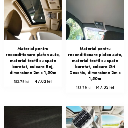
Material pentru
Material pentru
reconditionare plafon auto,
reconditionare plafon auto,
material textil cu spate
material textil cu spate
buretat, culoare Bej,
buretat, culoare Gri
dimensiune 2m x 1,50m
Deschis, dimensiune 2m x
1,50m
Prețul
Prețul
lei
147.03
lei
183.79
inițial
curent
Prețul
Prețul
lei
147.03
lei
183.79
a
este:
inițial
curent
fost:
147.03 lei.
a
este:
183.79 lei.
fost:
147.03 l
183.79 lei.