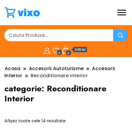
0.00 lei
0
0
Acasa
Accesorii Autoturisme
Accesorii
Interior
Reconditionare Interior
categorie:
Reconditionare
Interior
Sortat
Afișez toate cele 14 rezultate
după