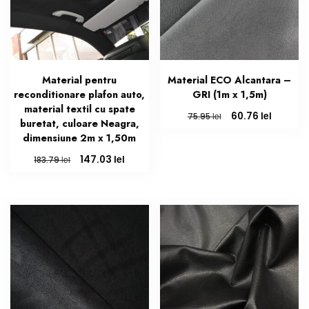
Material pentru
Material ECO Alcantara –
reconditionare plafon auto,
GRI (1m x 1,5m)
material textil cu spate
Prețul
Prețul
lei
60.76
lei
75.95
buretat, culoare Neagra,
inițial
curent
dimensiune 2m x 1,50m
a
este:
fost:
60.76 le
Prețul
Prețul
lei
147.03
lei
183.79
75.95 lei.
inițial
curent
a
este:
fost:
147.03 lei.
183.79 lei.