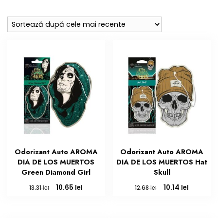
după
cele
mai
recente
Odorizant Auto AROMA
Odorizant Auto AROMA
DIA DE LOS MUERTOS
DIA DE LOS MUERTOS Hat
Green Diamond Girl
Skull
Prețul
Prețul
Prețul
Prețul
lei
lei
10.65
10.14
lei
lei
13.31
12.68
inițial
curent
inițial
curent
a
este:
a
este:
fost:
10.65 lei.
fost:
10.14 lei.