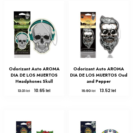
13.31 lei.
12.68 lei.
Odorizant Auto AROMA
Odorizant Auto AROMA
DIA DE LOS MUERTOS
DIA DE LOS MUERTOS Oud
Headphones Skull
and Pepper
Prețul
Prețul
Prețul
Prețul
lei
lei
10.65
13.52
lei
lei
13.31
16.90
inițial
curent
inițial
curent
a
este:
a
este:
fost:
10.65 lei.
fost:
13.52 lei.
13.31 lei.
16.90 lei.