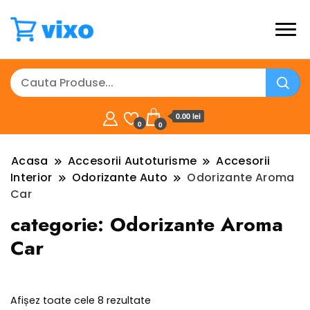
0.00 lei
0
0
Acasa
Accesorii Autoturisme
Accesorii
Interior
Odorizante Auto
Odorizante Aroma
Car
categorie:
Odorizante Aroma
Car
Sortat
Afișez toate cele 8 rezultate