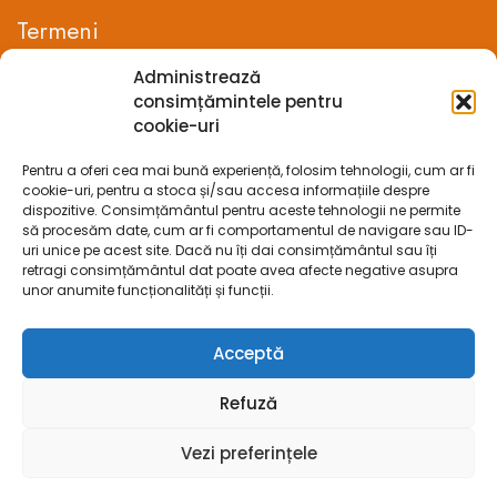
Termeni
Administrează
Termeni si conditii
consimțămintele pentru
cookie-uri
Confidentialitate
Pentru a oferi cea mai bună experiență, folosim tehnologii, cum ar fi
Politica cookie-uri (UE)
cookie-uri, pentru a stoca și/sau accesa informațiile despre
dispozitive. Consimțământul pentru aceste tehnologii ne permite
Prelucrarea datelor cu caracter personal
să procesăm date, cum ar fi comportamentul de navigare sau ID-
uri unice pe acest site. Dacă nu îți dai consimțământul sau îți
retragi consimțământul dat poate avea afecte negative asupra
Legal
unor anumite funcționalități și funcții.
ANPC
Acceptă
ECC
Refuză
SOL
Vezi preferințele
SAL