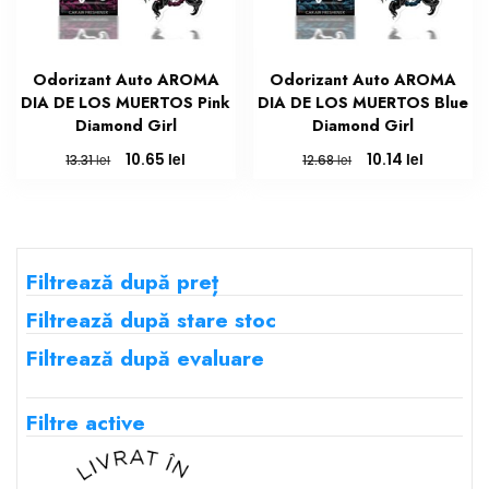
Odorizant Auto AROMA
Odorizant Auto AROMA
DIA DE LOS MUERTOS Pink
DIA DE LOS MUERTOS Blue
Diamond Girl
Diamond Girl
Prețul
Prețul
Prețul
Prețul
lei
lei
10.65
10.14
lei
lei
13.31
12.68
inițial
curent
inițial
curent
a
este:
a
este:
fost:
10.65 lei.
fost:
10.14 lei.
13.31 lei.
12.68 lei.
Filtrează după preț
Filtrează după stare stoc
Filtrează după evaluare
Filtre active