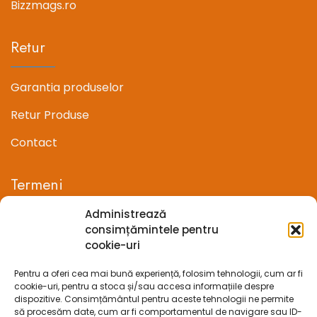
Bizzmags.ro
Retur
Garantia produselor
Retur Produse
Contact
Termeni
Administrează
Termeni si conditii
consimțămintele pentru
cookie-uri
Confidentialitate
Pentru a oferi cea mai bună experiență, folosim tehnologii, cum ar fi
Politica cookie-uri (UE)
cookie-uri, pentru a stoca și/sau accesa informațiile despre
dispozitive. Consimțământul pentru aceste tehnologii ne permite
Prelucrarea datelor cu caracter personal
să procesăm date, cum ar fi comportamentul de navigare sau ID-