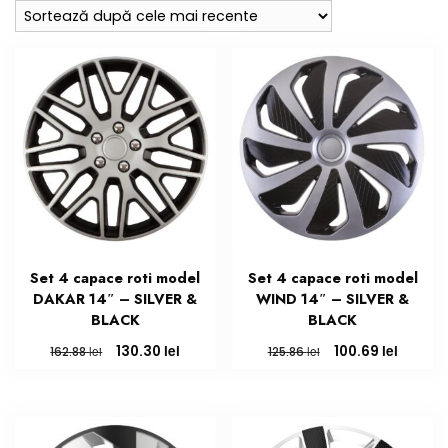
cele
mai
recente
Set 4 capace roti model
Set 4 capace roti model
DAKAR 14″ – SILVER &
WIND 14″ – SILVER &
BLACK
BLACK
Prețul
Prețul
Prețul
Prețul
lei
lei
130.30
100.69
lei
lei
162.88
125.86
inițial
curent
inițial
curent
a
este:
a
este:
fost:
130.30 lei.
fost:
100.69 l
162.88 lei.
125.86 lei.