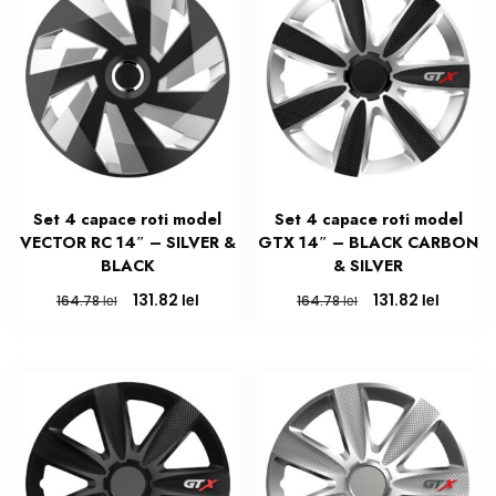
Set 4 capace roti model
Set 4 capace roti model
VECTOR RC 14″ – SILVER &
GTX 14″ – BLACK CARBON
BLACK
& SILVER
Prețul
Prețul
Prețul
Prețul
lei
lei
131.82
131.82
lei
lei
164.78
164.78
inițial
curent
inițial
curent
a
este:
a
este:
fost:
131.82 lei.
fost:
131.82 le
164.78 lei.
164.78 lei.