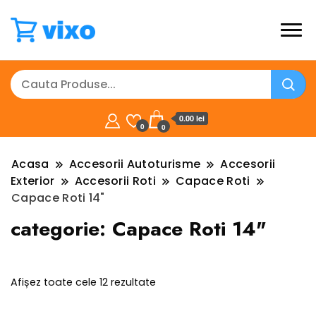
0.00 lei
0
0
Acasa
Accesorii Autoturisme
Accesorii
Exterior
Accesorii Roti
Capace Roti
Capace Roti 14"
categorie:
Capace Roti 14"
Sortat
Afișez toate cele 12 rezultate
după