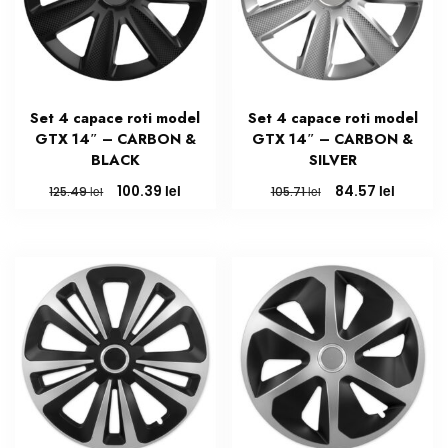
Set 4 capace roti model
Set 4 capace roti model
GTX 14″ – CARBON &
GTX 14″ – CARBON &
BLACK
SILVER
Prețul
Prețul
Prețul
Prețul
lei
lei
100.39
84.57
lei
lei
125.49
105.71
inițial
curent
inițial
curent
a
este:
a
este:
fost:
100.39 lei.
fost:
84.57 le
125.49 lei.
105.71 lei.