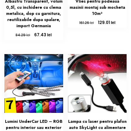
Albastru Transparent, volum
Vlies pentru podeaua
0,5l, cu inchidere cu clema
masinii montaj sub mocheta
metalica, dop cu garnitura,
10m²
reutilizabile dupa spalare,
Prețul
Prețul
lei
129.01
lei
161.26
import Germania
inițial
curent
a
este:
Prețul
Prețul
lei
67.43
lei
84.29
fost:
129.01 le
inițial
curent
161.26 lei.
a
este:
fost:
67.43 lei.
84.29 lei.
Lumini UnderCar LED – RGB
Lampa cu laser pentru plafon
pentru interior sau exterior
auto SkyLight cu alimentare