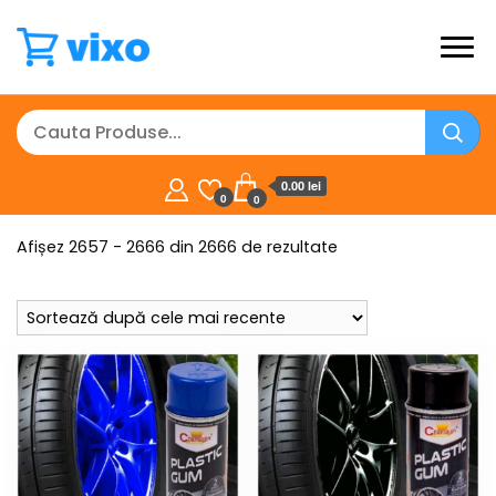
0.00 lei
0
0
Sortat
Afișez 2657 - 2666 din 2666 de rezultate
după
cele
mai
recente