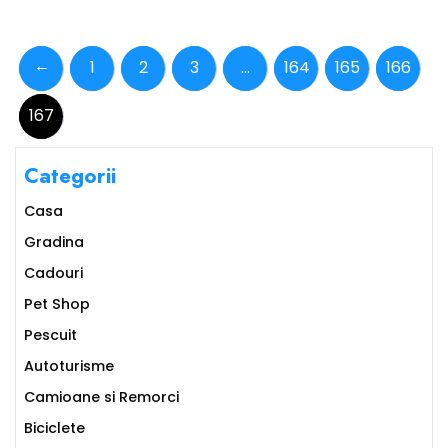
75.10 lei.
fost:
44.55 le
55.69 lei.
←
1
2
3
…
164
165
166
167
Categorii
Casa
Gradina
Cadouri
Pet Shop
Pescuit
Autoturisme
Camioane si Remorci
Biciclete