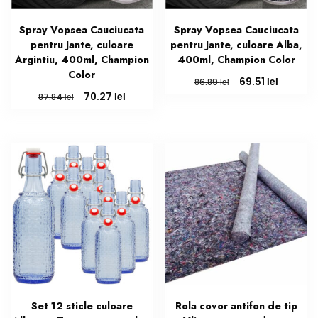
Spray Vopsea Cauciucata
Spray Vopsea Cauciucata
pentru Jante, culoare
pentru Jante, culoare Alba,
Argintiu, 400ml, Champion
400ml, Champion Color
Color
Prețul
Prețul
lei
69.51
lei
86.89
inițial
curent
Prețul
Prețul
lei
70.27
lei
87.84
a
este:
inițial
curent
fost:
69.51 lei.
a
este:
86.89 lei.
fost:
70.27 lei.
87.84 lei.
Set 12 sticle culoare
Rola covor antifon de tip