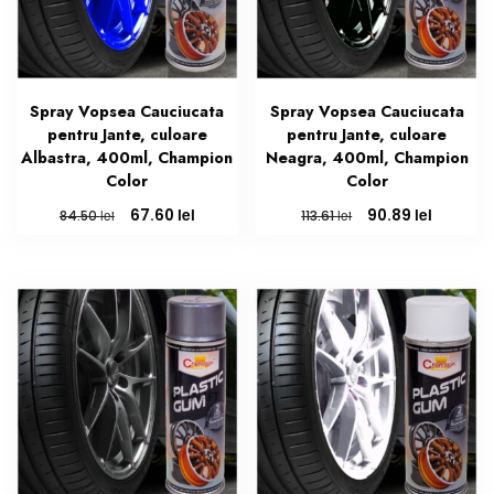
Spray Vopsea Cauciucata
Spray Vopsea Cauciucata
pentru Jante, culoare
pentru Jante, culoare
Albastra, 400ml, Champion
Neagra, 400ml, Champion
Color
Color
Prețul
Prețul
Prețul
Prețul
lei
lei
67.60
90.89
lei
lei
84.50
113.61
inițial
curent
inițial
curent
a
este:
a
este:
fost:
67.60 lei.
fost:
90.89 lei
84.50 lei.
113.61 lei.