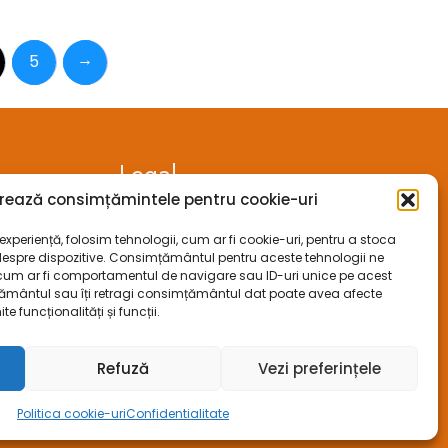
63.16 lei.
→
5
Legal
rează consimțămintele pentru cookie-uri
ANPC
xperiență, folosim tehnologii, cum ar fi cookie-uri, pentru a stoca
despre dispozitive. Consimțământul pentru aceste tehnologii ne
ECC
cum ar fi comportamentul de navigare sau ID-uri unice pe acest
mțământul sau îți retragi consimțământul dat poate avea afecte
SOL
funcționalități și funcții.
aracter
SAL
Refuză
Vezi preferințele
Politica cookie-uri
Confidentialitate