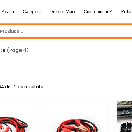
Acasa
Categorii
Despre Vixo
Cum comand?
Retur
lte
(Page 4)
Sortat
64 din 71 de rezultate
după
cele
mai
recente