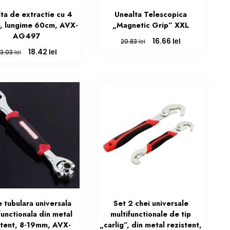
ta de extractie cu 4
Unealta Telescopica
, lungime 60cm, AVX-
„Magnetic Grip” XXL
AG497
Prețul
Prețul
lei
16.66
lei
20.83
inițial
curent
Prețul
Prețul
lei
18.42
lei
3.03
a
este:
inițial
curent
fost:
16.66 lei.
a
este:
20.83 lei.
fost:
18.42 lei.
23.03 lei.
 tubulara universala
Set 2 chei universale
functionala din metal
multifunctionale de tip
stent, 8-19mm, AVX-
„carlig”, din metal rezistent,