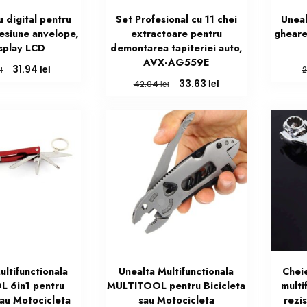
 digital pentru
Set Profesional cu 11 chei
Uneal
esiune anvelope,
extractoare pentru
gheare
isplay LCD
demontarea tapiteriei auto,
AVX-AG559E
Prețul
Prețul
lei
31.94
ei
2
inițial
curent
Prețul
Prețul
lei
33.63
lei
42.04
a
este:
inițial
curent
fost:
31.94 lei.
a
este:
39.93 lei.
fost:
33.63 lei.
42.04 lei.
ultifunctionala
Unealta Multifunctionala
Cheie
 6in1 pentru
MULTITOOL pentru Bicicleta
multi
sau Motocicleta
sau Motocicleta
rezi