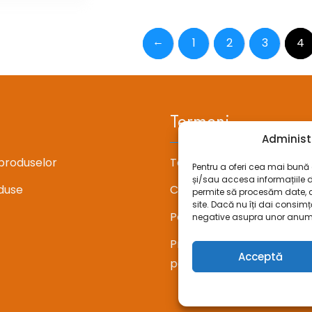
inițial
curent
56.79 lei.
a
este:
fost:
59.13 lei.
←
1
2
3
4
73.91 lei.
Termeni
Administ
produselor
Termeni si conditii
Pentru a oferi cea mai bună e
și/sau accesa informațiile 
duse
Confidentialitate
permite să procesăm date, 
site. Dacă nu îți dai consi
Politica cookie-uri (UE)
negative asupra unor anumite 
Prelucrarea datelor cu c
Acceptă
personal