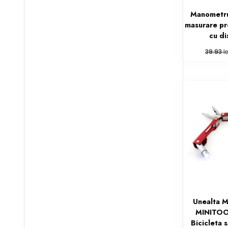
Manometru
masurare pr
cu d
l
39.93
Unealta M
MINITOOL
Bicicleta 