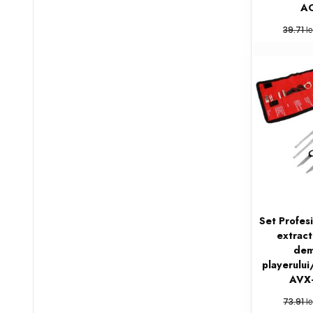
A
le
39.71
Set Profes
extrac
dem
playerului
AVX
le
73.91