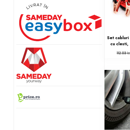
Set cabluri
cu clesti
le
112.03